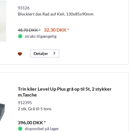
93126
Blockiert das Rad auf Keil, 130x85x90mm
32,30 DKK *
48,70 DKK *
straks tilgængelig
Detaljer
Trin kiler Level Up Plus grå op til 5t, 2 stykker
m.Tasche
912395
2 stk. Grå til 5 tons
396,00 DKK *
disponibel på lager