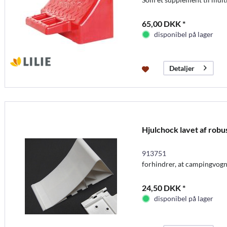
65,00 DKK *
disponibel på lager
Detaljer
Hjulchock lavet af robus
913751
forhindrer, at campingvogne
24,50 DKK *
disponibel på lager