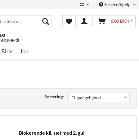
Service/hjælp
Dansk
0,00 DKK *
agt
 købsværdi *
Blog
Job
Sortering:
Blokerende kil, sæt med 2, gul