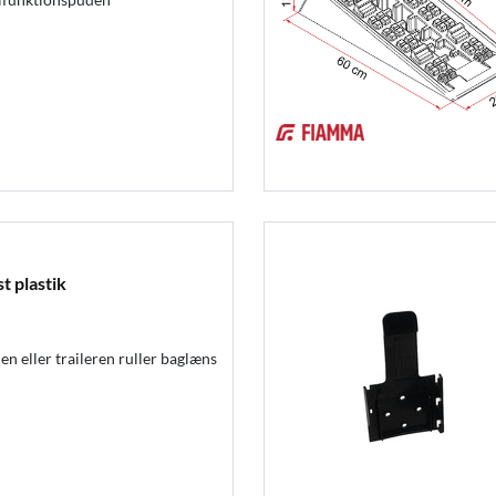
t plastik
n eller traileren ruller baglæns