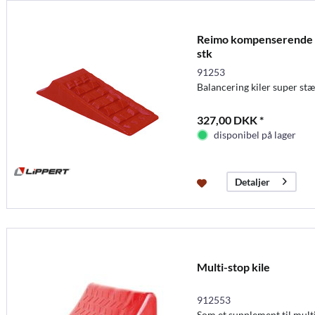
Reimo kompenserende ki
stk
91253
Balancering kiler super st
327,00 DKK *
disponibel på lager
Detaljer
Multi-stop kile
912553
Som et supplement til mul