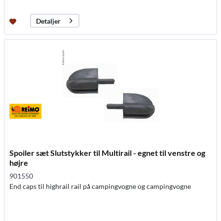
Detaljer
Spoiler sæt Slutstykker til Multirail - egnet til venstre og
højre
901550
End caps til highrail rail på campingvogne og campingvogne