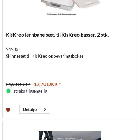
KisKreo jernbane sæt, til KisKreo kasser, 2 stk.
94983
Skinnesæt til KisKreo opbevaringsbokse
19,70 DKK *
24,50 DKK *
straks tilgængelig
Detaljer