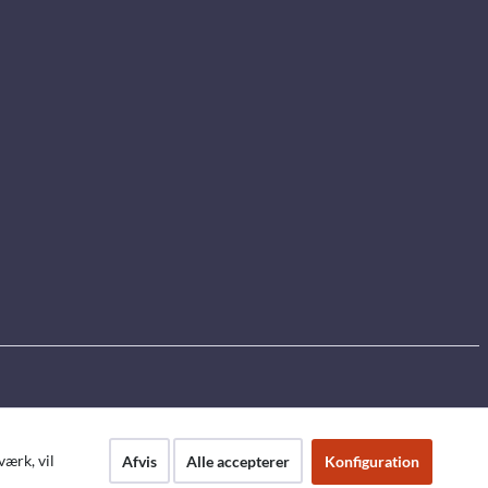
ærk, vil
Afvis
Alle accepterer
Konfiguration