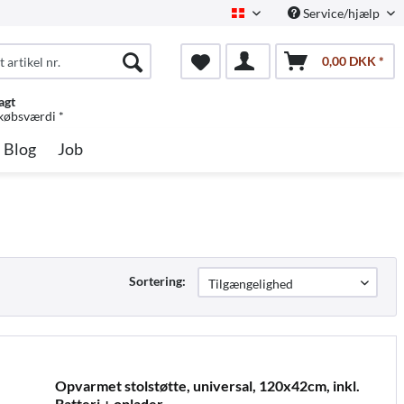
Service/hjælp
Dansk
0,00 DKK *
agt
 købsværdi *
Blog
Job
Sortering:
Opvarmet stolstøtte, universal, 120x42cm, inkl.
Batteri + oplader