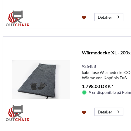
Detaljer
Wärmedecke XL - 200
926488
kabellose Wärmedecke C
Wärme von Kopf bis Fuß
1.798,00 DKK *
9 er disponible på Rei
Detaljer