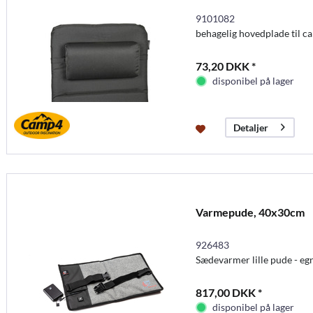
9101082
behagelig hovedplade til 
73,20 DKK *
disponibel på lager
Detaljer
Varmepude, 40x30cm
926483
Sædevarmer lille pude - egne
817,00 DKK *
disponibel på lager