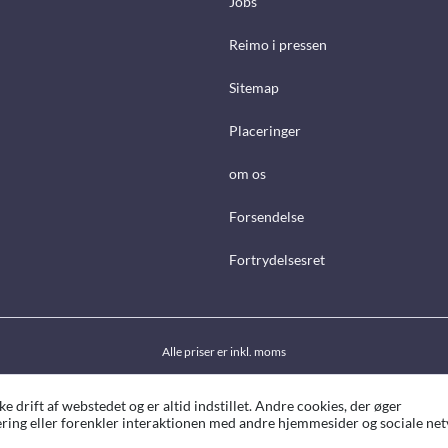
Jobs
Reimo i pressen
Sitemap
Placeringer
om os
Forsendelse
Fortrydelsesret
Alle priser er inkl. moms
drift af webstedet og er altid indstillet. Andre cookies, der øger
ing eller forenkler interaktionen med andre hjemmesider og sociale netv