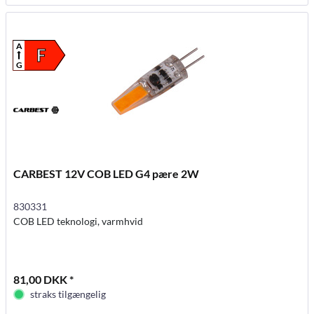
A
F
G
CARBEST 12V COB LED G4 pære 2W
830331
COB LED teknologi, varmhvid
81,00 DKK *
straks tilgængelig