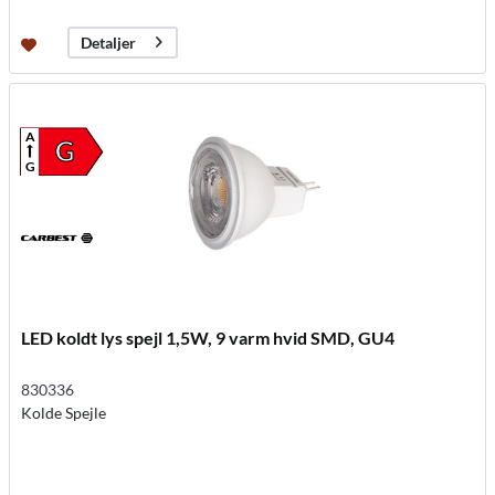
Detaljer
A
G
G
LED koldt lys spejl 1,5W, 9 varm hvid SMD, GU4
830336
Kolde Spejle