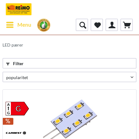
Menu
LED pærer
Filter
A
G
G