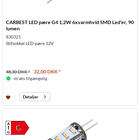
CARBEST LED pære G4 1,2W 6xvarmhvid SMD Led'er, 90
lumen
830321
Stifsokkel LED pære 12V
32,00 DKK *
48,30 DKK *
straks tilgængelig
Detaljer
A
G
G