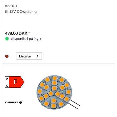
833181
til 12V DC-systemer
498,00 DKK *
disponibel på lager
Detaljer
A
F
G