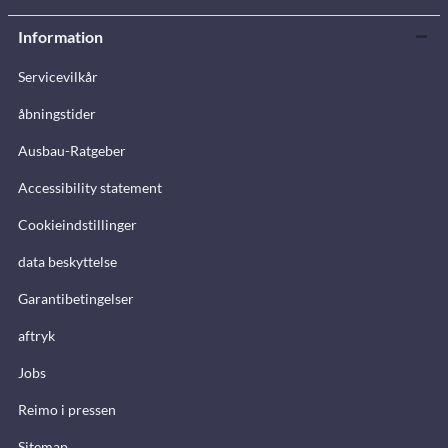
Information
Servicevilkår
åbningstider
Ausbau-Ratgeber
Accessibility statement
Cookieindstillinger
data beskyttelse
Garantibetingelser
aftryk
Jobs
Reimo i pressen
Sitemap