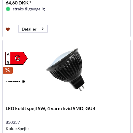
64,60 DKK *
straks tilgængelig
Detaljer
A
G
G
LED koldt spejl 5W, 4 varm hvid SMD, GU4
830337
Kolde Spejle