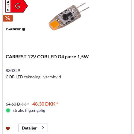
A
G
G
CARBEST 12V COB LED G4 pære 1,5W
830329
COB LED teknologi, varmhvid
48,30 DKK *
64,60 DKK *
straks tilgængelig
Detaljer