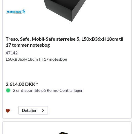
Treso, Safe, Mobil-Safe størrelse 5, L50xB36xH18cm til
17 tommer notesbog
47142
L50xB36xH18cm til 17\notesbog
2.614,00 DKK *
2 er disponible på Reimo Centrallager
Detaljer