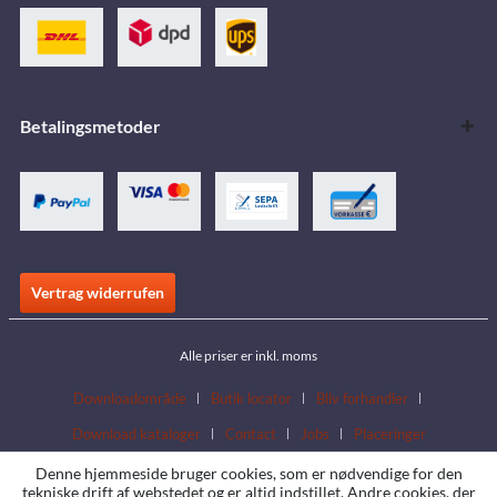
Betalingsmetoder
Vertrag widerrufen
Alle priser er inkl. moms
Downloadområde
Butik locator
Bliv forhandler
Download kataloger
Contact
Jobs
Placeringer
Denne hjemmeside bruger cookies, som er nødvendige for den
tekniske drift af webstedet og er altid indstillet. Andre cookies, der