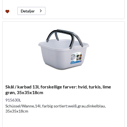
Detaljer
Skål / karbad 13l, forskellige farver: hvid, turkis, lime
grøn, 35x35x18cm
915630L
Schüssel/Wanne,14l, farbig sortiert:weiß,grau,dinkelblau,
35x35x18cm