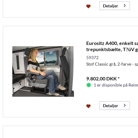
Detaljer
Eurositz A400, enkelt 
trepunktsbælte, T?úV 
59372
Stof Classic grå, 2-farve - 
9.802,00 DKK *
1 er disponible på Rei
Detaljer