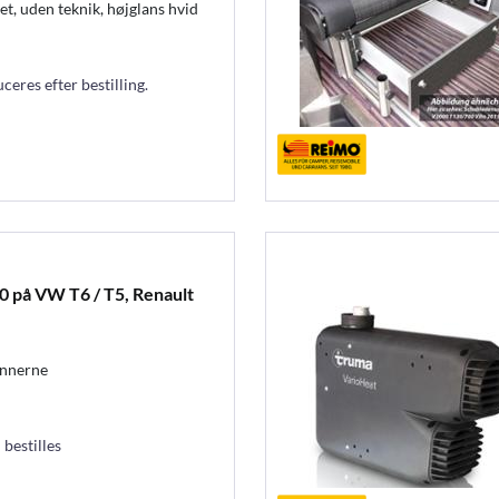
, uden teknik, højglans hvid
eres efter bestilling.
00 på VW T6 / T5, Renault
innerne
 bestilles