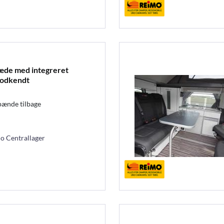
sæde med integreret
godkendt
spænde tilbage
mo Centrallager