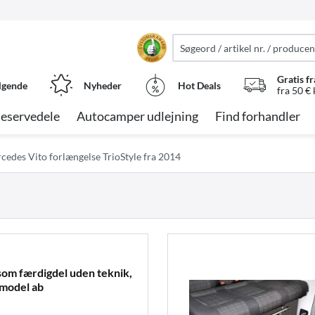
Gratis fr
lgende
Nyheder
Hot Deals
fra 50 €
eservedele
Autocamper udlejning
Find forhandler
cedes Vito forlængelse TrioStyle fra 2014
om færdigdel uden teknik,
 model ab