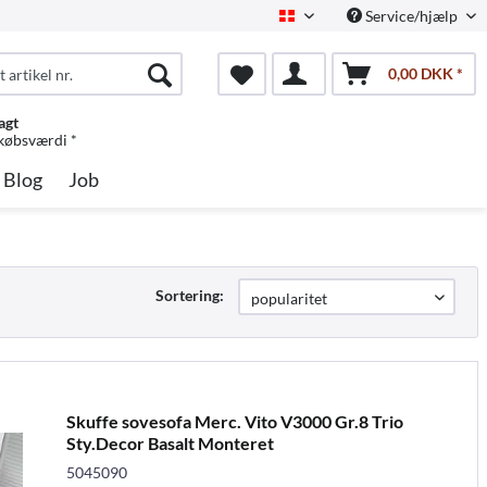
Service/hjælp
Dansk
0,00 DKK *
agt
 købsværdi *
Blog
Job
Sortering:
Skuffe sovesofa Merc. Vito V3000 Gr.8 Trio
Sty.Decor Basalt Monteret
5045090