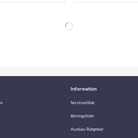
Information
e
Servicevilkår
åbningstider
Ausbau-Ratgeber