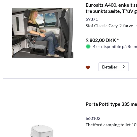
Eurositz A400, enkelt 
trepunktsbælte, T?úV 
59371
Stof Classic Grey, 2-farve 
9.802,00 DKK *
4 er disponible på Rei
Detaljer
Porta Potti type 335 me
660102
Thetford camping toilet 1