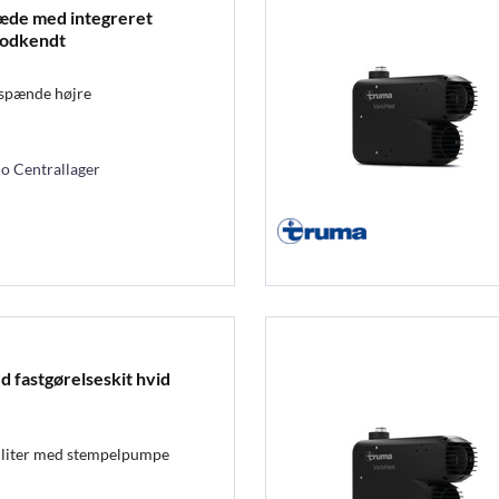
sæde med integreret
godkendt
- spænde højre
mo Centrallager
d fastgørelseskit hvid
0 liter med stempelpumpe