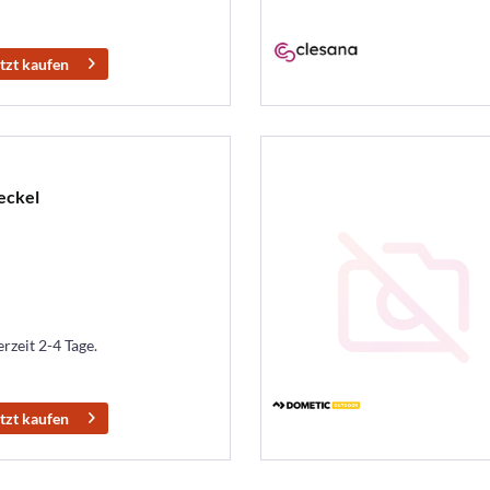
tzt kaufen
eckel
erzeit 2-4 Tage.
tzt kaufen