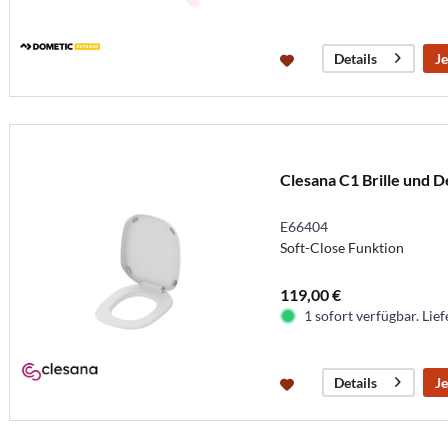
Je
Details
Clesana C1 Brille und D
E66404
Soft-Close Funktion
119,00 €
1 sofort verfügbar. Lief
Je
Details