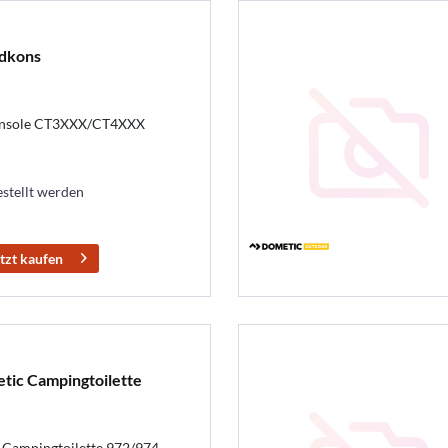
dkons
onsole CT3XXX/CT4XXX
estellt werden
tzt kaufen
tic Campingtoilette
 Campingtoilette 972/974