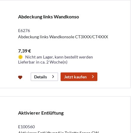
Abdeckung links Wandkonso
E6276
Abdeckung links Wandkonsole CT3XXX/CT4XXX
7,39 €
Nicht am Lager, kann bestellt werden
Lieferbar in ca. 2 Woche(n)
Jetzt kaufen
Details
Aktivierer Entlüftung
E100560
Aktivierer Entlüftung für Toilette Saneo CW