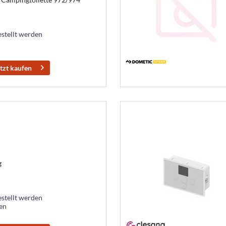
estellt werden
tzt kaufen
g
estellt werden
ten