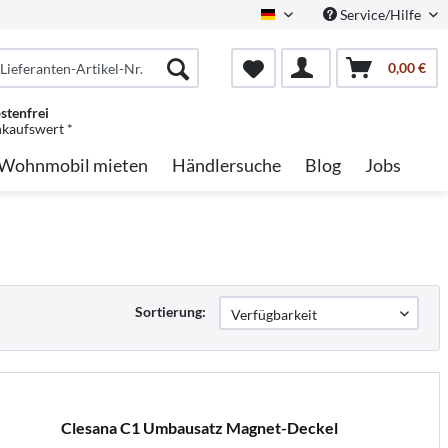
Service/Hilfe
German
0,00 €
stenfrei
nkaufswert *
Wohnmobil mieten
Händlersuche
Blog
Jobs
Sortierung:
Clesana C1 Umbausatz Magnet-Deckel