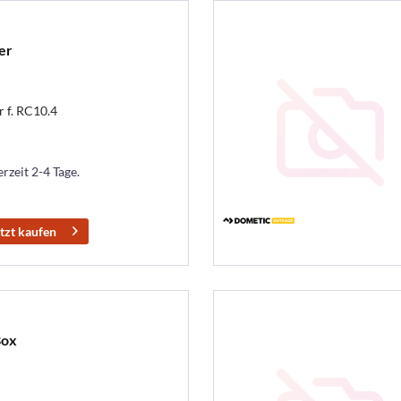
er
r f. RC10.4
erzeit 2-4 Tage.
tzt kaufen
Box