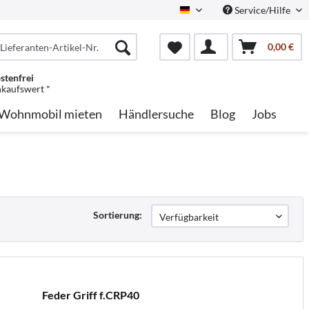
Service/Hilfe
German
0,00 €
stenfrei
nkaufswert *
Wohnmobil mieten
Händlersuche
Blog
Jobs
Sortierung:
Feder Griff f.CRP40