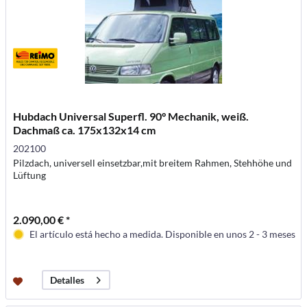
Hubdach Universal Superfl. 90° Mechanik, weiß.
Dachmaß ca. 175x132x14 cm
202100
Pilzdach, universell einsetzbar,mit breitem Rahmen, Stehhöhe und
Lüftung
2.090,00 € *
El artículo está hecho a medida. Disponible en unos 2 - 3 meses
Detalles