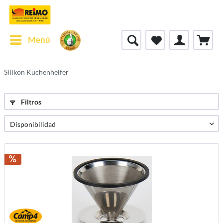
Menú
Silikon Küchenhelfer
Filtros