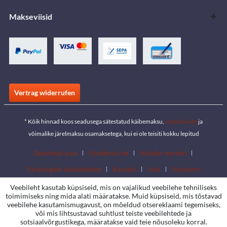
Makseviisid
Vertrag widerrufen
* Kõik hinnad koos seadusega sätestatud käibemaksu,
saatekulude
ja
võimalike järelmaksu osamaksetega, kui ei ole teisiti kokku lepitud
Download area
Händlersuche
Händler werden
Kataloogide allalaadimine
Kontakt
Jobs
Standorte
Veebileht kasutab küpsiseid, mis on vajalikud veebilehe tehniliseks
toimimiseks ning mida alati määratakse. Muid küpsiseid, mis tõstavad
veebilehe kasutamismugavust, on mõeldud otsereklaami tegemiseks,
või mis lihtsustavad suhtlust teiste veebilehtede ja
sotsiaalvõrgustikega, määratakse vaid teie nõusoleku korral.