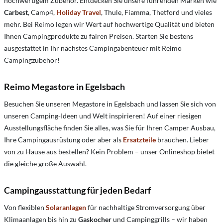
hochwertigem Zubehör. Entdecken Sie unsere führenden Marken wie
Carbest
, Camp4,
Holiday Travel
, Thule, Fiamma, Thetford und vieles
mehr. Bei Reimo legen wir Wert auf hochwertige Qualität und bieten
Ihnen Campingprodukte zu fairen Preisen. Starten Sie bestens
ausgestattet in Ihr nächstes Campingabenteuer mit Reimo
Campingzubehör!
Reimo Megastore in Egelsbach
Besuchen Sie unseren Megastore in Egelsbach und lassen Sie sich von
unseren Camping-Ideen und Welt inspirieren! Auf einer riesigen
Ausstellungsfläche finden Sie alles, was Sie für Ihren Camper Ausbau,
Ihre Campingausrüstung oder aber als
Ersatzteile
brauchen. Lieber
von zu Hause aus bestellen? Kein Problem – unser Onlineshop bietet
die gleiche große Auswahl.
Campingausstattung für jeden Bedarf
Von flexiblen
Solaranlagen
für nachhaltige Stromversorgung über
Klimaanlagen bis hin zu
Gaskocher
und Campinggrills – wir haben