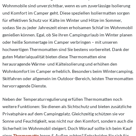
Wohnmobile sind unverzichtbar, wenn es um zuverlässige Isolierung
und Komfort im Camper geht. Diese speziellen Isoliermatten sorgen
für effektiven Schutz vor Kälte im Winter und Hitze im Sommer,
sodass Sie zu jeder Jahreszeit einen erholsamen Schlaf im Wohnmobil
genießen können. Egal, ob Sie ihren Campingurlaub im Winter planen
oder heiße Sommertage im Camper verbringen – mit unseren
hochwertigen Thermomatten sind Sie bestens vorbereitet. Dank der
guten Materialqualität bieten diese Thermomatten eine
herausragende Wärme- und Kälteisolierung und erhöhen den
Wohnkomfort im Camper erheblich. Besonders beim Wintercamping,
Skitfahren oder allgemein im Outdoor-Bereich, leisten Thermomatten
hervorragende Dienste.
Neben der Temperaturregulierung erfüllen Thermomatten noch
weitere Funktionen: Sie dienen als Sichtschutz und bieten zusätzliche
Privatsphäre auf dem Campingplatz. Gleichzeitig schützen sie vor
Sonne und Feuchtigkeit, was nicht nur den Komfort, sondern auch die
Sicherheit im Wohnmobil steigert. Doch Worauf sollte ich beim Kauf
einer
Thermomatte
Innen & Außen achten? Entscheiden Sie sich für