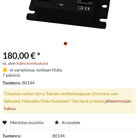
180,00 € *
sis. alvin
lisäksi toimituskulut
ei varastossa, voidaan tilata
7 päivinä
Tuotenro:
80144
Tilauksia varten siirry Saksan verkkokauppaan (toimitus vain
Saksaan). Haluatko tilata Suomeen? Ole hyvä ja käytä
jälleenmyyjän
hakua
.
Merkitse muistiin
Arvostele
Tuotenro:
80144