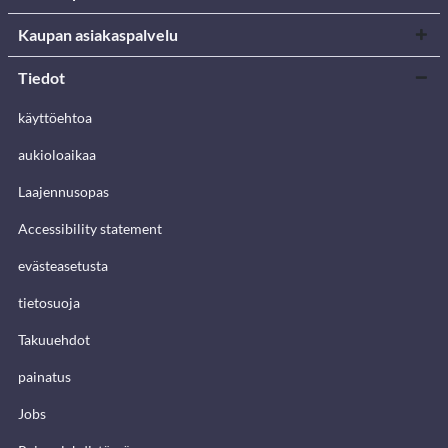
Kaupan asiakaspalvelu
Tiedot
käyttöehtoa
aukioloaikaa
Laajennusopas
Accessibility statement
evästeasetusta
tietosuoja
Takuuehdot
painatus
Jobs