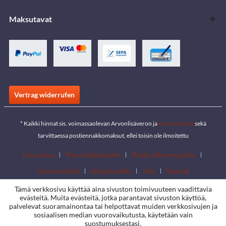
Maksutavat
Vertrag widerrufen
* Kaikki hinnat sis. voimassaolevan Arvonlisäveron ja
toimituskulut
sekä
tarvittaessa postiennakkomaksut, ellei toisin ole ilmoitettu
Latausalue
Myymäläpaikannin
Ryhdy jälleenmyyjäksi
Lataa luettelot
yhteyshenkilö
Jobs
Sijainnit
Tämä verkkosivu käyttää aina sivuston toimivuuteen vaadittavia
evästeitä. Muita evästeitä, jotka parantavat sivuston käyttöä,
palvelevat suoramainontaa tai helpottavat muiden verkkosivujen ja
sosiaalisen median vuorovaikutusta, käytetään vain
suostumuksestasi.