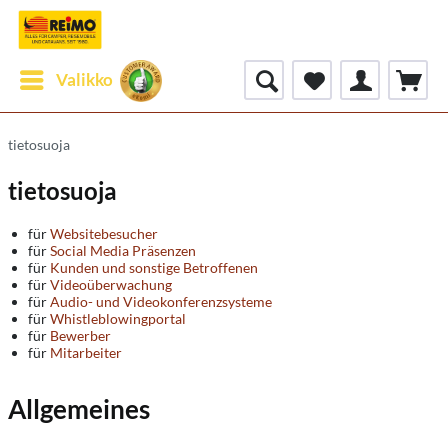
Valikko
tietosuoja
tietosuoja
für
Websitebesucher
für
Social Media Präsenzen
für
Kunden und sonstige Betroffenen
für
Videoüberwachung
für
Audio- und Videokonferenzsysteme
für
Whistleblowingportal
für
Bewerber
für
Mitarbeiter
Allgemeines