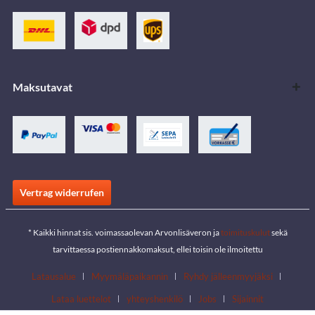
Maksutavat
Vertrag widerrufen
* Kaikki hinnat sis. voimassaolevan Arvonlisäveron ja
toimituskulut
sekä
tarvittaessa postiennakkomaksut, ellei toisin ole ilmoitettu
Latausalue
Myymäläpaikannin
Ryhdy jälleenmyyjäksi
Lataa luettelot
yhteyshenkilö
Jobs
Sijainnit