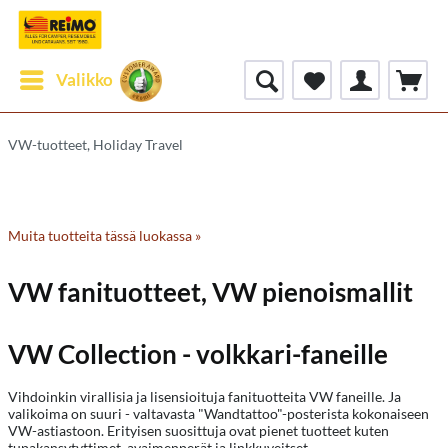
Valikko
VW-tuotteet, Holiday Travel
Muita tuotteita tässä luokassa »
VW fanituotteet, VW pienoismallit
VW Collection - volkkari-faneille
Vihdoinkin virallisia ja lisensioituja fanituotteita VW faneille. Ja
valikoima on suuri - valtavasta "Wandtattoo"-posterista kokonaiseen
VW-astiastoon. Erityisen suosittuja ovat pienet tuotteet kuten
tupakansytyttimet, avaimenperät ja linkkuveitset.