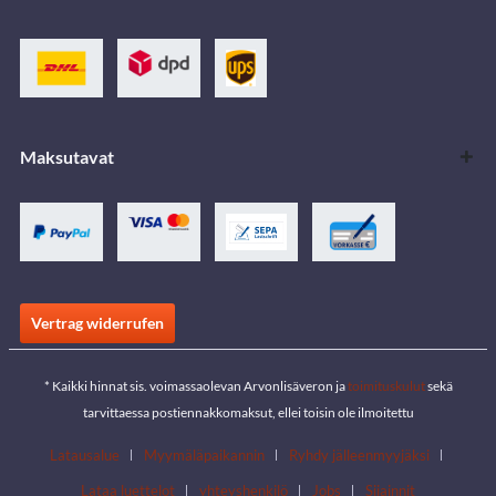
Maksutavat
Vertrag widerrufen
* Kaikki hinnat sis. voimassaolevan Arvonlisäveron ja
toimituskulut
sekä
tarvittaessa postiennakkomaksut, ellei toisin ole ilmoitettu
Latausalue
Myymäläpaikannin
Ryhdy jälleenmyyjäksi
Lataa luettelot
yhteyshenkilö
Jobs
Sijainnit