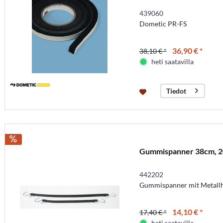
439060
Dometic PR-FS
36,90 € *
38,10 € *
heti saatavilla
Tiedot
Gummispanner 38cm, 2
442202
Gummispanner mit Metall
14,10 € *
17,40 € *
heti saatavilla