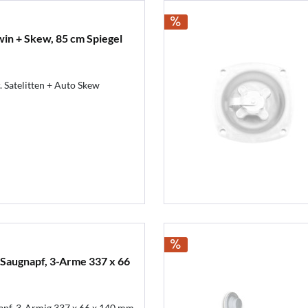
win + Skew, 85 cm Spiegel
. Satelitten + Auto Skew
Saugnapf, 3-Arme 337 x 66
pf, 3-Armig 337 x 66 x 140 mm