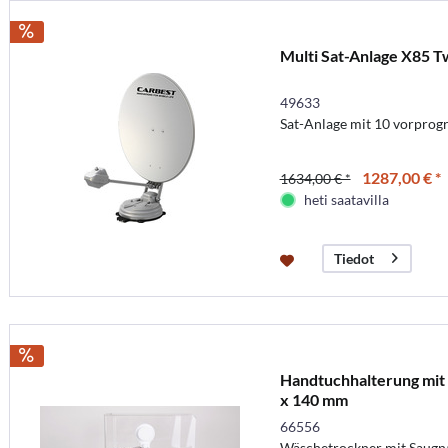
Multi Sat-Anlage X85 T
49633
Sat-Anlage mit 10 vorprogr
1287,00 € *
1634,00 € *
heti saatavilla
Tiedot
Handtuchhalterung mit 
x 140 mm
66556
Wäschetrockner mit Saugna