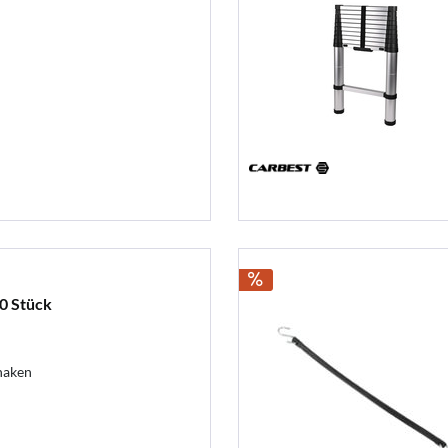
0 Stück
haken