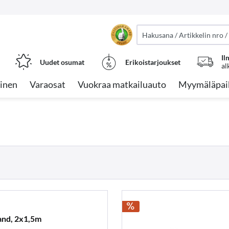
Il
Uudet osumat
Erikoistarjoukset
al
inen
Varaosat
Vuokraa matkailuauto
Myymäläpai
and, 2x1,5m