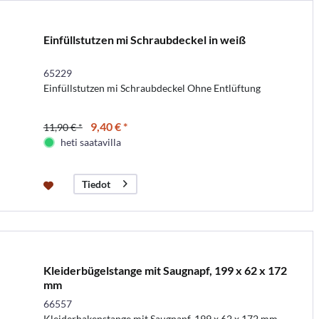
Einfüllstutzen mi Schraubdeckel in weiß
65229
Einfüllstutzen mi Schraubdeckel Ohne Entlüftung
9,40 € *
11,90 € *
heti saatavilla
Tiedot
Kleiderbügelstange mit Saugnapf, 199 x 62 x 172
mm
66557
Kleiderhakenstange mit Saugnapf, 199 x 62 x 172 mm