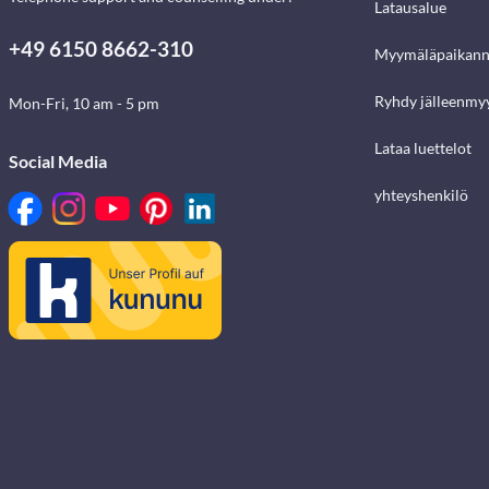
Latausalue
+49 6150 8662-310
Myymäläpaikann
Ryhdy jälleenmyy
Mon-Fri, 10 am - 5 pm
Lataa luettelot
Social Media
yhteyshenkilö