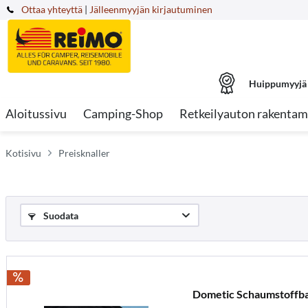
Ottaa yhteyttä
|
Jälleenmyyjän kirjautuminen
Huippumyyjä
Aloitussivu
Camping-Shop
Retkeilyauton rakentam
Kotisivu
Preisknaller
Suodata
Dometic Schaumstoffb