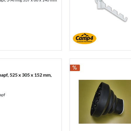
apf, 525 x 305 x 152 mm,
apf