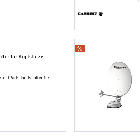
lter für Kopfstütze,
rter iPad/Handyhalter für