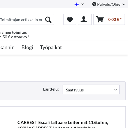
Palvelu/Ohje
Finnish
0,00 € *
mainen toimitus
k. 50 € ostoarvo *
kannin
Blogi
Työpaikat
Lajittelu:
CARBEST Escali faltbare Leiter mit 11Stufen,
100Kg,CARBEST Leiter aus Aluminium