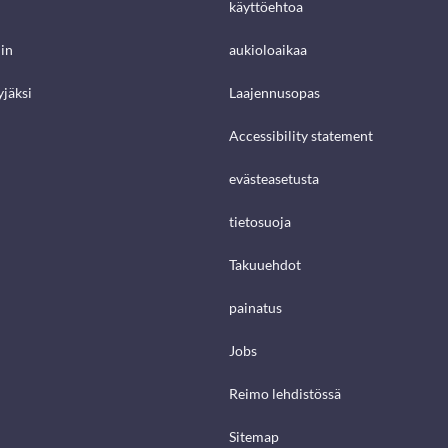
käyttöehtoa
in
aukioloaikaa
jäksi
Laajennusopas
Accessibility statement
evästeasetusta
tietosuoja
Takuuehdot
painatus
Jobs
Reimo lehdistössä
Sitemap