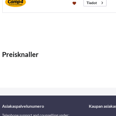
Tiedot
Preisknaller
Asiakaspalvelunumero
Kaupan asiaka
Telephone support and counselling under: