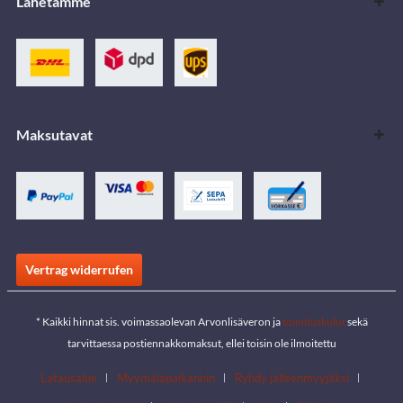
Lähetämme
Maksutavat
Vertrag widerrufen
* Kaikki hinnat sis. voimassaolevan Arvonlisäveron ja
toimituskulut
sekä
tarvittaessa postiennakkomaksut, ellei toisin ole ilmoitettu
Latausalue
Myymäläpaikannin
Ryhdy jälleenmyyjäksi