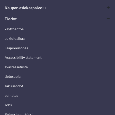
Kaupan asiakaspalvelu
Tiedot
käyttöehtoa
aukioloaikaa
Laajennusopas
Accessibility statement
evästeasetusta
tietosuoja
Takuuehdot
painatus
Jobs
Reimo lehdistössä