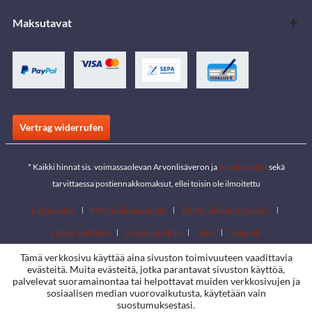
Maksutavat
Vertrag widerrufen
* Kaikki hinnat sis. voimassaolevan Arvonlisäveron ja
toimituskulut
sekä
tarvittaessa postiennakkomaksut, ellei toisin ole ilmoitettu
Latausalue
Myymäläpaikannin
Ryhdy jälleenmyyjäksi
Lataa luettelot
yhteyshenkilö
Jobs
Sijainnit
Tämä verkkosivu käyttää aina sivuston toimivuuteen vaadittavia
evästeitä. Muita evästeitä, jotka parantavat sivuston käyttöä,
palvelevat suoramainontaa tai helpottavat muiden verkkosivujen ja
sosiaalisen median vuorovaikutusta, käytetään vain
suostumuksestasi.