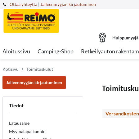
Ottaa yhteyttä
|
Jälleenmyyjän kirjautuminen
Huippumyyjä
Aloitussivu
Camping-Shop
Retkeilyauton rakentam
Kotisivu
Toimituskulut
Jälleenmyyjän kirjautuminen
Toimitusku
Tiedot
Versandkosten
Latausalue
Myymäläpaikannin