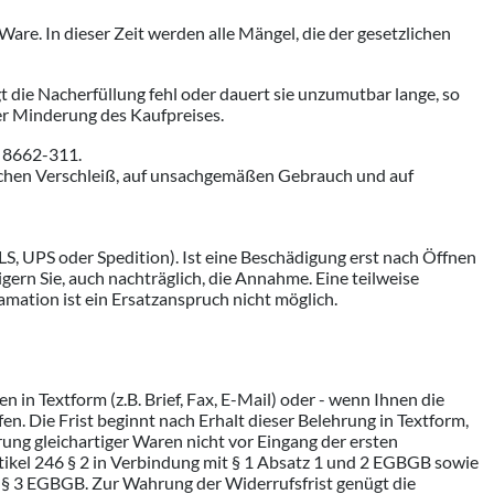
Ware. In dieser Zeit werden alle Mängel, die der gesetzlichen
 die Nacherfüllung fehl oder dauert sie unzumutbar lange, so
er Minderung des Kaufpreises.
0 8662-311.
ichen Verschleiß, auf unsachgemäßen Gebrauch und auf
S, UPS oder Spedition). Ist eine Beschädigung erst nach Öffnen
igern Sie, auch nachträglich, die Annahme. Eine teilweise
mation ist ein Ersatzanspruch nicht möglich.
in Textform (z.B. Brief, Fax, E-Mail) oder - wenn Ihnen die
n. Die Frist beginnt nach Erhalt dieser Belehrung in Textform,
ung gleichartiger Waren nicht vor Eingang der ersten
rtikel 246 § 2 in Verbindung mit § 1 Absatz 1 und 2 EGBGB sowie
6 § 3 EGBGB. Zur Wahrung der Widerrufsfrist genügt die