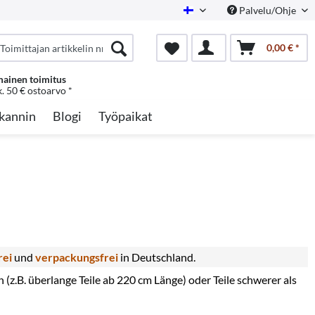
Palvelu/Ohje
Finnish
0,00 € *
mainen toimitus
k. 50 € ostoarvo *
kannin
Blogi
Työpaikat
rei
und
verpackungsfrei
in Deutschland.
z.B. überlange Teile ab 220 cm Länge) oder Teile schwerer als