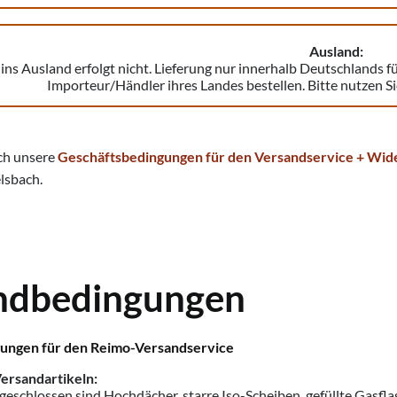
Ausland:
ins Ausland erfolgt nicht. Lieferung nur innerhalb Deutschlands f
Importeur/Händler ihres Landes bestellen. Bitte nutzen S
uch unsere
Geschäftsbedingungen für den Versandservice + Wid
sbach.
ndbedingungen
ungen für den Reimo-Versandservice
ersandartikeln:
schlossen sind Hochdächer, starre Iso-Scheiben, gefüllte Gasflas