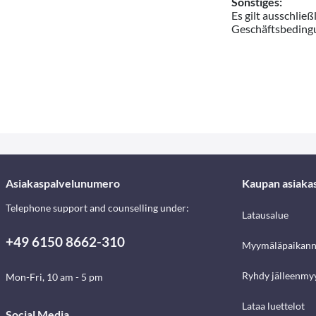
Sonstiges:
Es gilt ausschlie
Geschäftsbedingu
Asiakaspalvelunumero
Kaupan asiaka
Telephone support and counselling under:
Latausalue
+49 6150 8662-310
Myymäläpaikann
Ryhdy jälleenmyy
Mon-Fri, 10 am - 5 pm
Lataa luettelot
Social Media