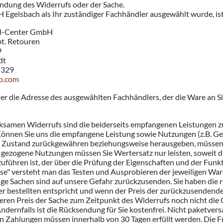
endung des Widerrufs oder der Sache.
Egelsbach als Ihr zuständiger Fachhändler ausgewählt wurde, ist 
il-Center GmbH
bt. Retouren
9
dt
-329
o.com
hier die Adresse des ausgewählten Fachhändlers, der die Ware an Si
irksamen Widerrufs sind die beiderseits empfangenen Leistungen 
nnen Sie uns die empfangene Leistung sowie Nutzungen (z.B. Gebr
 Zustand zurückgewähren beziehungsweise herausgeben, müssen Si
r gezogene Nutzungen müssen Sie Wertersatz nur leisten, soweit 
uführen ist, der über die Prüfung der Eigenschaften und der Fun
e" versteht man das Testen und Ausprobieren der jeweiligen Ware,
ge Sachen sind auf unsere Gefahr zurückzusenden. Sie haben die
er bestellten entspricht und wenn der Preis der zurückzusendend
eren Preis der Sache zum Zeitpunkt des Widerrufs noch nicht die 
ndernfalls ist die Rücksendung für Sie kostenfrei. Nicht paketve
n Zahlungen müssen innerhalb von 30 Tagen erfüllt werden. Die Fr