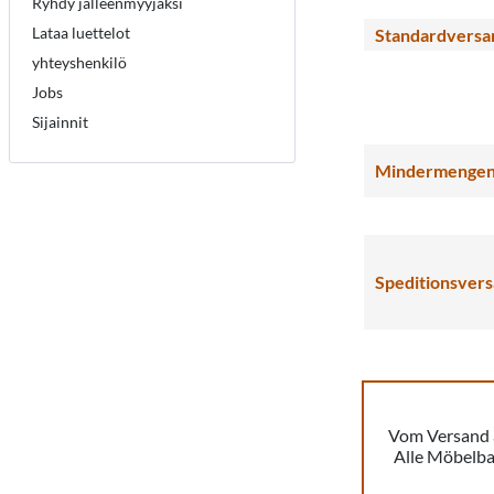
Ryhdy jälleenmyyjäksi
Lataa luettelot
Standardversa
yhteyshenkilö
Jobs
Sijainnit
Mindermengen
Speditionsver
Vom Versand a
Alle Möbelba