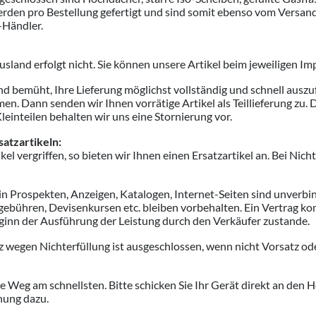
rden pro Bestellung gefertigt und sind somit ebenso vom Versand
-Händler.
usland erfolgt nicht. Sie können unsere Artikel beim jeweiligen I
nd bemüht, Ihre Lieferung möglichst vollständig und schnell ausz
en. Dann senden wir Ihnen vorrätige Artikel als Teillieferung zu. D
Kleinteilen behalten wir uns eine Stornierung vor.
satzartikeln:
ikel vergriffen, so bieten wir Ihnen einen Ersatzartikel an. Bei Ni
 Prospekten, Anzeigen, Katalogen, Internet-Seiten sind unverbindl
ebühren, Devisenkursen etc. bleiben vorbehalten. Ein Vertrag komm
eginn der Ausführung der Leistung durch den Verkäufer zustande.
z wegen Nichterfüllung ist ausgeschlossen, wenn nicht Vorsatz o
kte Weg am schnellsten. Bitte schicken Sie Ihr Gerät direkt an den H
nung dazu.