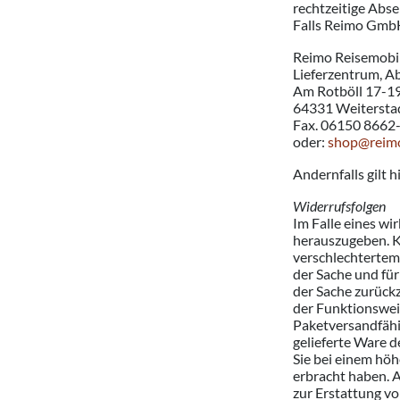
rechtzeitige Abs
Falls Reimo GmbH 
Reimo Reisemob
Lieferzentrum, A
Am Rotböll 17-1
64331 Weitersta
Fax. 06150 8662
oder:
shop@reim
Andernfalls gilt 
Widerrufsfolgen
Im Falle eines w
herauszugeben. Kö
verschlechtertem
der Sache und fü
der Sache zurückz
der Funktionsweis
Paketversandfähi
gelieferte Ware d
Sie bei einem höh
erbracht haben. A
zur Erstattung vo