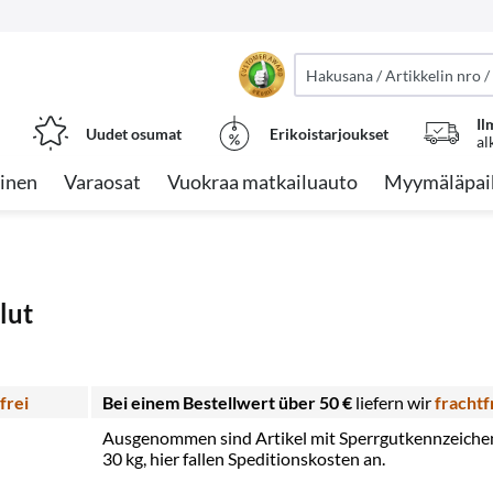
Il
Uudet osumat
Erikoistarjoukset
al
inen
Varaosat
Vuokraa matkailuauto
Myymäläpai
lut
frei
Bei einem Bestellwert über 50 €
liefern wir
frachtf
Ausgenommen sind Artikel mit Sperrgutkennzeichen (
30 kg, hier fallen Speditionskosten an.