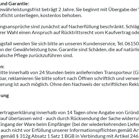
und Garantie:
ewährleistungsfrist beträgt 2 Jahre. Sie beginnt mit Übergabe der 
flicht unterliegen, kostenlos behoben.
gsansprüche sind zunächst auf Nacherfüllung beschränkt. Schlägt
hrer Wahl einen Anspruch auf Rücktrittsrecht vom Kaufvertrag od
sfall wenden Sie sich bitte an unseren Kundenservice, Tel. 0615
der Gewährleistung bzw. Garantie sind Schäden, die auf natürl
alsche Pflege zurückzuführen sind.
n:
itte innerhalb von 24 Stunden beim anliefernden Transporteur (GL
bar, reklamieren Sie bitte sofort nach Öffnen schriftlich und verwe
ung ist auch möglich. Ohne den Nachweis der schriftlichen Rekla
rung
ertragserklärung innerhalb von 14 Tagen ohne Angabe von Gründen 
lauf überlassen wird - auch durch Rücksendung der Sache widerrufe
Eingang der Ware beim Empfänger (bei der wiederkehrenden Liefer
d auch nicht vor Erfüllung unserer Informationspflichten gemäß A
n gemäß § 312g Absatz 1 Satz 1 BGB in Verbindung mit Artikel 24