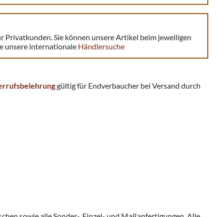
ür Privatkunden. Sie können unsere Artikel beim jeweiligen
ie unsere internationale
Händlersuche
errufsbelehrung
gültig für Endverbaucher bei Versand durch
chen sowie alle Sonder-, Einzel- und Maßanfertigungen. Alle