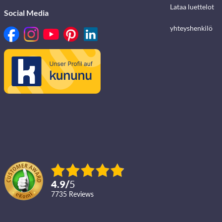
Lataa luettelot
Social Media
yhteyshenkilö
4.9
/
5
7735
reviews