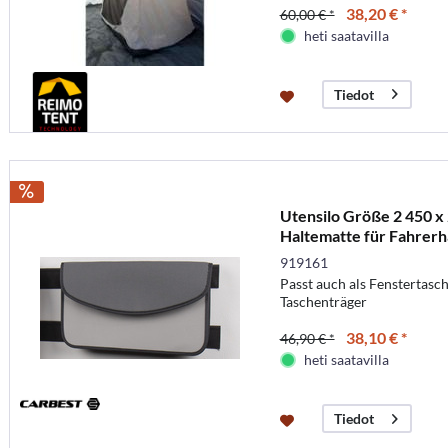
38,20 € *
60,00 € *
heti saatavilla
Tiedot
Utensilo Größe 2 450 x
Haltematte für Fahrerh
919161
Passt auch als Fenstertasch
Taschenträger
38,10 € *
46,90 € *
heti saatavilla
Tiedot