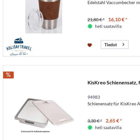
Edelstahl Vaccumbecher m
16,10 € *
21,80 € *
heti saatavilla
Tiedot
KisKreo Schienensatz, f
94983
Schienensatz für KisKreo
2,65 € *
3,30 € *
heti saatavilla