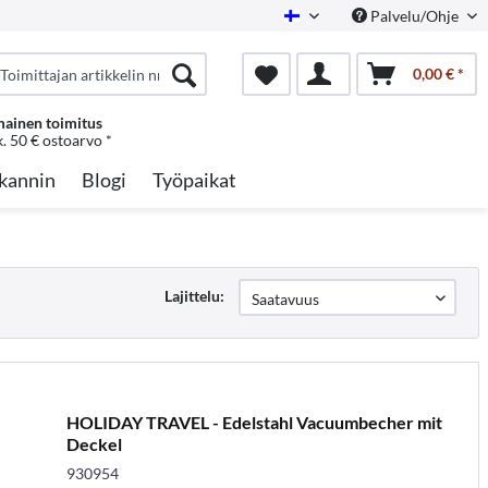
Palvelu/Ohje
Finnish
0,00 € *
mainen toimitus
k. 50 € ostoarvo *
kannin
Blogi
Työpaikat
Lajittelu:
HOLIDAY TRAVEL - Edelstahl Vacuumbecher mit
Deckel
930954