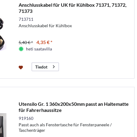
Anschlusskabel für UK für Kühlbox 71371, 71372,
71373
713711
Anschlusskabel für Kühlbox
4,35 € *
5,40 € *
heti saatavilla
Tiedot
Utensilo Gr. 1 360x200x50mm passt an Haltematte
für Fahrerhaussitze
919160
Passt auch als Fenstertasche für Fensterpaneele /
Taschenträger