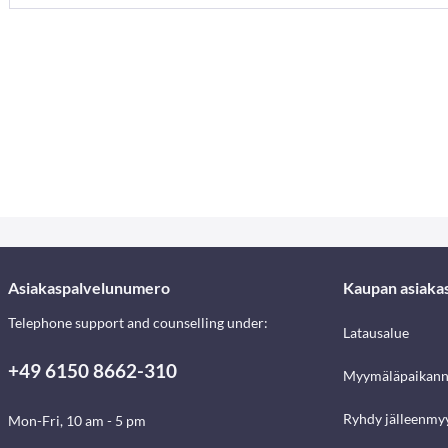
Asiakaspalvelunumero
Kaupan asiaka
Telephone support and counselling under:
Latausalue
+49 6150 8662-310
Myymäläpaikann
Ryhdy jälleenmyy
Mon-Fri, 10 am - 5 pm