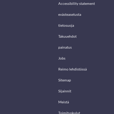
Accessibility statement
evästeasetusta
tietosuoja
Takuuehdot
painatus
Jobs
Reimo lehdistössä
Sitemap
Sijainnit
Meistä
Toimituskulut