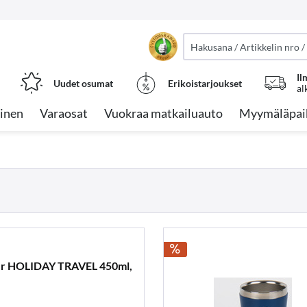
Il
Uudet osumat
Erikoistarjoukset
al
inen
Varaosat
Vuokraa matkailuauto
Myymäläpai
er HOLIDAY TRAVEL 450ml,