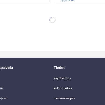
spalvelu
Tiedot
käyttöehtoa
in
aukioloaikaa
jäksi
Laajennusopas