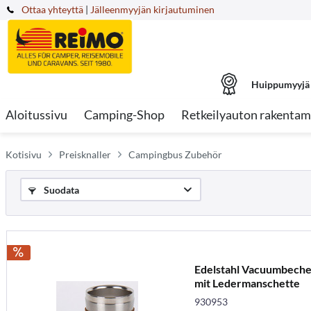
Ottaa yhteyttä
|
Jälleenmyyjän kirjautuminen
Huippumyyjä
Aloitussivu
Camping-Shop
Retkeilyauton rakentam
Kotisivu
Preisknaller
Campingbus Zubehör
Suodata
Edelstahl Vacuumbech
mit Ledermanschette
930953