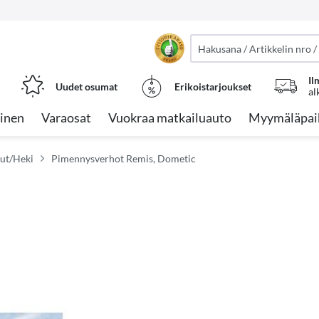
Il
Uudet osumat
Erikoistarjoukset
al
inen
Varaosat
Vuokraa matkailuauto
Myymäläpai
kut/Heki
Pimennysverhot Remis, Dometic