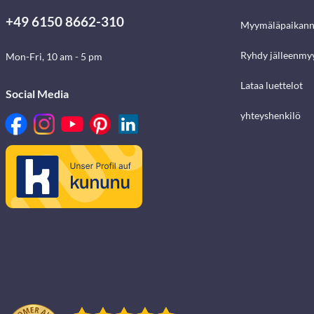
+49 6150 8662-310
Myymäläpaikann
Ryhdy jälleenmyy
Mon-Fri, 10 am - 5 pm
Lataa luettelot
Social Media
yhteyshenkilö