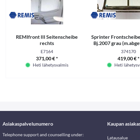
REMIfront III Seitenscheibe
Sprinter Frontscheiben
rechts
Bj.2007 grau (m.abg
Spiegelfuß
E7164
374170
371,00 € *
419,00 € *
Heti lähetysvalmis
Heti lähetys
Asiakaspalvelunumero
Kaupan asiaka
Telephone support and counselling under:
Latausalue