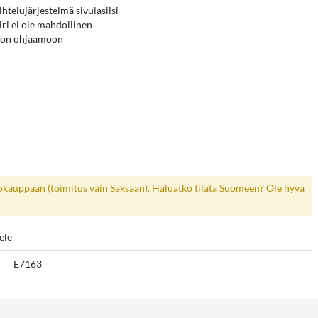
htelujärjestelmä sivulasiisi
iri ei ole mahdollinen
uvon ohjaamoon
kokauppaan (toimitus vain Saksaan). Haluatko tilata Suomeen? Ole hyvä
ele
E7163