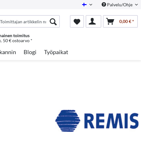
Palvelu/Ohje
Finnish
0,00 € *
mainen toimitus
k. 50 € ostoarvo *
kannin
Blogi
Työpaikat