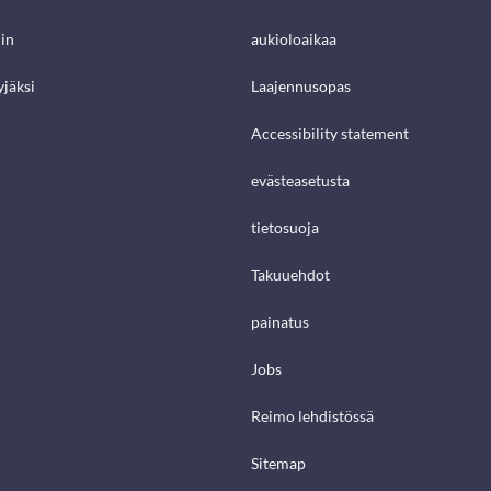
in
aukioloaikaa
jäksi
Laajennusopas
Accessibility statement
evästeasetusta
tietosuoja
Takuuehdot
painatus
Jobs
Reimo lehdistössä
Sitemap