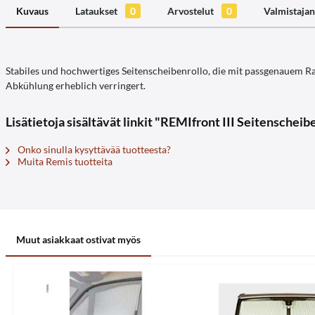
Kuvaus
Lataukset
0
Arvostelut
0
Valmistajan
Stabiles und hochwertiges Seitenscheibenrollo, die mit passgenauem Ra
Abkühlung erheblich verringert.
Lisätietoja sisältävät linkit "REMIfront III Seitenscheibe
Onko sinulla kysyttävää tuotteesta?
Muita Remis tuotteita
Muut asiakkaat ostivat myös