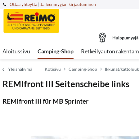
Ottaa yhteyttä
|
Jälleenmyyjän kirjautuminen
Huippumyyjä
Aloitussivu
Camping-Shop
Retkeilyauton rakentam
Yleisnäkymä
Kotisivu
Camping-Shop
Ikkunat/kattoluu
REMIfront III Seitenscheibe links
REMIfront III für MB Sprinter