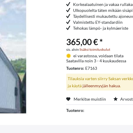
Korkealaatuinen ja vakaa rullakai
Ulkopuolelta täten mikään sisäpi
Täydellisesti mukautettu ajone
Valmistettu EY-standardiin
Tehokas lämpö- ja kylmäeriste
365,00 € *
sis. alvin
lisäksi toimituskulut
ei varastossa, voidaan tilata
Saatavilla noin 3 - 4 kuukaudessa
Tuotenro:
E7163
Tilauksia varten siirry Saksan verk
ja käytä
jälleenmyyjän hakua
.
Merkitse muistiin
Arvost
Tuotenro: