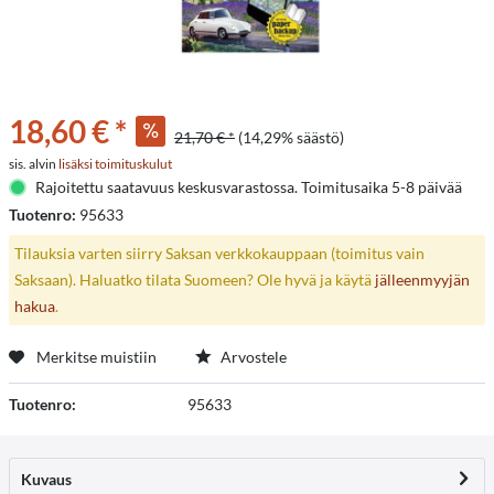
18,60 € *
21,70 € *
(14,29% säästö)
sis. alvin
lisäksi toimituskulut
Rajoitettu saatavuus keskusvarastossa. Toimitusaika 5-8 päivää
Tuotenro:
95633
Tilauksia varten siirry Saksan verkkokauppaan (toimitus vain
Saksaan). Haluatko tilata Suomeen? Ole hyvä ja käytä
jälleenmyyjän
hakua
.
Merkitse muistiin
Arvostele
Tuotenro:
95633
Kuvaus