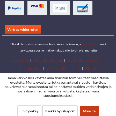
Vertrag widerrufen
* Kaikki hinnat sis. voimassaolevan Arvonlisäveron ja
toimituskulut
sekä
tarvittaessa postiennakkomaksut, ellei toisin ole ilmoitettu
Latausalue
Myymäläpaikannin
Ryhdy jälleenmyyjäksi
Lataa luettelot
yhteyshenkilö
Jobs
Sijainnit
Tämä verkkosivu käyttää aina sivuston toimivuuteen vaadittavia
evästeitä. Muita evästeitä, jotka parantavat sivuston käyttöä,
palvelevat suoramainontaa tai helpottavat muiden verkkosivujen ja
sosiaalisen median vuorovaikutusta, käytetään vain
suostumuksestasi.
En hyväksy
Kaikki hyväksyvät
Määritä