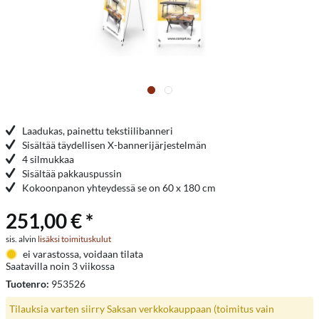
Laadukas, painettu tekstiilibanneri
Sisältää täydellisen X-bannerijärjestelmän
4 silmukkaa
Sisältää pakkauspussin
Kokoonpanon yhteydessä se on 60 x 180 cm
251,00 € *
sis. alvin
lisäksi toimituskulut
ei varastossa, voidaan tilata
Saatavilla noin 3 viikossa
Tuotenro:
953526
Tilauksia varten siirry Saksan verkkokauppaan (toimitus vain