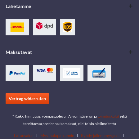
Lähetämme
Maksutavat
Vertrag widerrufen
* Kaikki hinnat sis. voimassaolevan Arvonlisäveron ja
toimituskulut
sekä
tarvittaessa postiennakkomaksut, ellei toisin ole ilmoitettu
Latausalue
Myymäläpaikannin
Ryhdy jälleenmyyjäksi