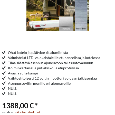
Ohut kotelo ja päätykorkit alumiinista
Valmistelut LED-valokaistaleille etupaneelissa ja kotelossa
Tilaa säästävä asennus ajoneuvoon tai asuntovaunuun
Kolminkertaisella putkikiskolla etuprofiilissa
Avaa ja sulje kampi
Vaihtoehtoisesti 12 voltin moottori voidaan jälkiasentaa
Asennussovitin monille eri ajoneuvoille
NULL
NULL
1388,00 € *
sis. alvin
lisäksi toimituskulut