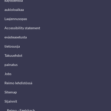
käyttöehtoa
aukioloaikaa
Laajennusopas
Accessibility statement
evästeasetusta
tietosuoja
Takuuehdot
painatus
Jobs
Reimo lehdistössä
Sitemap
Sijainnit
Reimo - Egelsbach