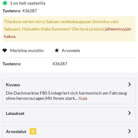
1 on heti saatavilla
Tuotenro:
436287
Tilauksia varten siirry Saksan verkkokauppaan (toimitus vain
Saksaan). Haluatko tilata Suomeen? Ole hyvä ja käytä
jälleenmyyjän
hakua
.
Merkitse muistiin
Arvostele
Tuotenro:
436287
Kuvaus
Die Dachmarkise F80 S integriert sich harmonisch am Fahrzeug
ohne hervorzuragen.Mit ihrem stark...
lisää
Lataukset
Arvostelut
0