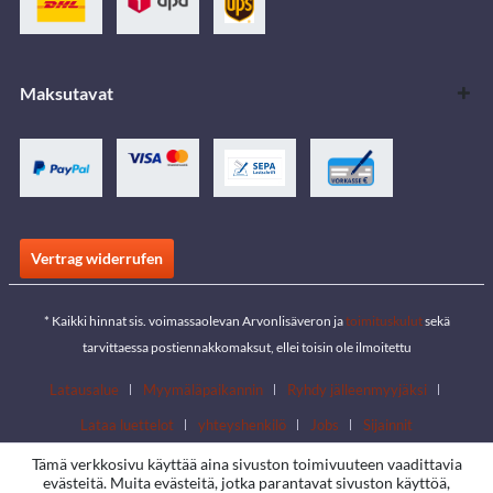
Maksutavat
Vertrag widerrufen
* Kaikki hinnat sis. voimassaolevan Arvonlisäveron ja
toimituskulut
sekä
tarvittaessa postiennakkomaksut, ellei toisin ole ilmoitettu
Latausalue
Myymäläpaikannin
Ryhdy jälleenmyyjäksi
Lataa luettelot
yhteyshenkilö
Jobs
Sijainnit
Tämä verkkosivu käyttää aina sivuston toimivuuteen vaadittavia
evästeitä. Muita evästeitä, jotka parantavat sivuston käyttöä,