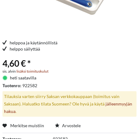
helppoa ja käytännöllistä
helppo säilyttää
4,60 € *
sis. alvin
lisäksi toimituskulut
heti saatavilla
Tuotenro:
922582
Tilauksia varten siirry Saksan verkkokauppaan (toimitus vain
Saksaan). Haluatko tilata Suomeen? Ole hyvä ja käytä
jälleenmyyjän
hakua
.
Merkitse muistiin
Arvostele
Tuotenro:
922582