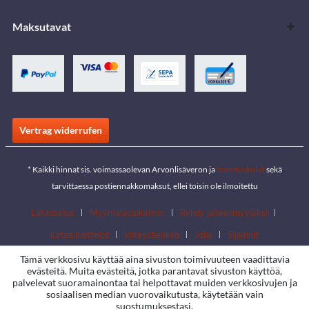
Maksutavat
Vertrag widerrufen
* Kaikki hinnat sis. voimassaolevan Arvonlisäveron ja
toimituskulut
sekä
tarvittaessa postiennakkomaksut, ellei toisin ole ilmoitettu
Latausalue
Myymäläpaikannin
Ryhdy jälleenmyyjäksi
Lataa luettelot
yhteyshenkilö
Jobs
Sijainnit
Tämä verkkosivu käyttää aina sivuston toimivuuteen vaadittavia
evästeitä. Muita evästeitä, jotka parantavat sivuston käyttöä,
palvelevat suoramainontaa tai helpottavat muiden verkkosivujen ja
sosiaalisen median vuorovaikutusta, käytetään vain
suostumuksestasi.