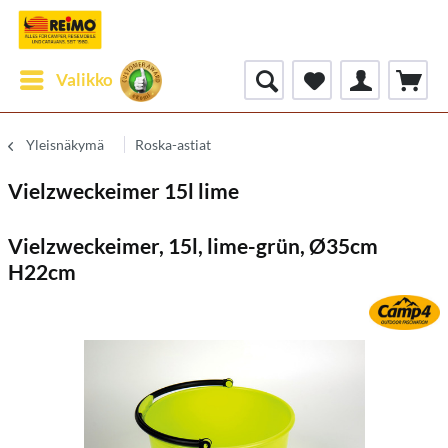
Valikko
Yleisnäkymä
Roska-astiat
Vielzweckeimer 15l lime
Vielzweckeimer, 15l, lime-grün, Ø35cm
H22cm