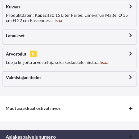
Kuvaus
Produktdaten: Kapazität: 15 Liter Farbe: Lime-grün Maße: Ø 35
cm H 22 cm Passendes...
lisää
Lataukset
Arvostelut
0
Lue ja kirjoita arvosteluja sekä keskustele niistä...
lisää
Valmistajan tiedot
Muut asiakkaat ostivat myös
Asiakaspalvelunumero