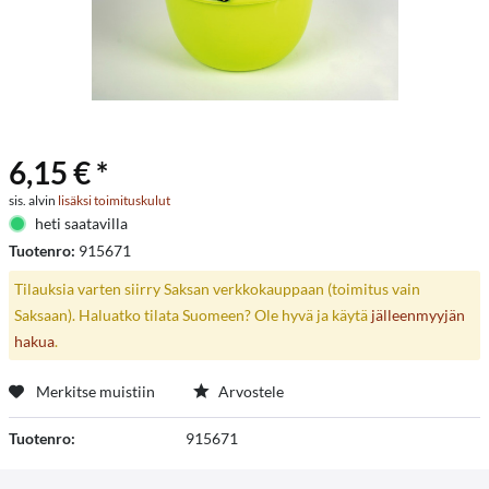
6,15 € *
sis. alvin
lisäksi toimituskulut
heti saatavilla
Tuotenro:
915671
Tilauksia varten siirry Saksan verkkokauppaan (toimitus vain
Saksaan). Haluatko tilata Suomeen? Ole hyvä ja käytä
jälleenmyyjän
hakua
.
Merkitse muistiin
Arvostele
Tuotenro:
915671