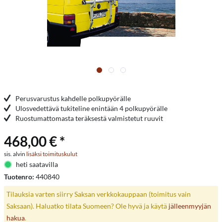
Perusvarustus kahdelle polkupyörälle
Ulosvedettävä tukiteline enintään 4 polkupyörälle
Ruostumattomasta teräksestä valmistetut ruuvit
468,00 € *
sis. alvin
lisäksi toimituskulut
heti saatavilla
Tuotenro:
440840
Tilauksia varten siirry Saksan verkkokauppaan (toimitus vain
Saksaan). Haluatko tilata Suomeen? Ole hyvä ja käytä
jälleenmyyjän
hakua
.