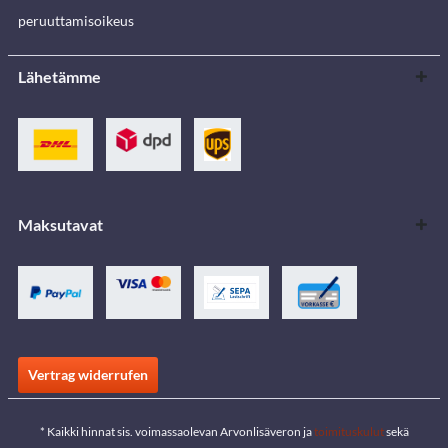
peruuttamisoikeus
Lähetämme
Maksutavat
Vertrag widerrufen
* Kaikki hinnat sis. voimassaolevan Arvonlisäveron ja
toimituskulut
sekä