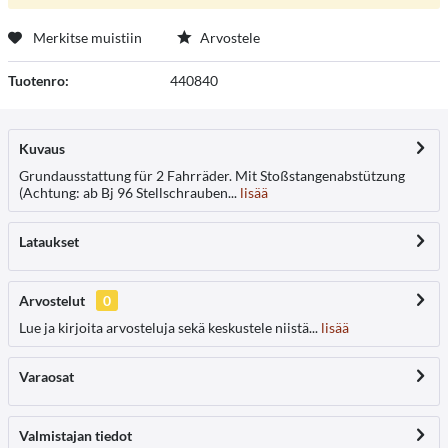
Merkitse muistiin
Arvostele
Tuotenro:
440840
Kuvaus
Grundausstattung für 2 Fahrräder. Mit Stoßstangenabstützung
(Achtung: ab Bj 96 Stellschrauben...
lisää
Lataukset
Arvostelut
0
Lue ja kirjoita arvosteluja sekä keskustele niistä...
lisää
Varaosat
Valmistajan tiedot