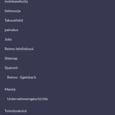
evästeasetusta
tietosuoja
Takuuehdot
painatus
Jobs
Reimo lehdistössä
Sitemap
Sijainnit
Reimo - Egelsbach
Meistä
Unternehmensgeschichte
Toimituskulut