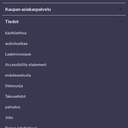
Kaupan asiakaspalvelu
Tiedot
käyttöehtoa
aukioloaikaa
Laajennusopas
Accessibility statement
evästeasetusta
tietosuoja
Takuuehdot
painatus
Jobs
Reimo lehdistössä