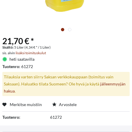
21,70 € *
Sisältö:
5 Liter (4,34 € * / 1 Liter)
sis. alvin
lisäksi toimituskulut
heti saatavilla
Tuotenro:
61272
Tilauksia varten siirry Saksan verkkokauppaan (toimitus vain
Saksaan). Haluatko tilata Suomeen? Ole hyvä ja käytä
jälleenmyyjän
hakua
.
Merkitse muistiin
Arvostele
Tuotenro:
61272