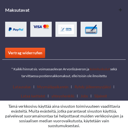
Maksutavat
Vertrag widerrufen
* Kaikki hinnat sis. voimassaolevan Arvonlisäveron ja
toimituskulut
sekä
tarvittaessa postiennakkomaksut, ellei toisin ole ilmoitettu
Latausalue
Myymäläpaikannin
Ryhdy jälleenmyyjäksi
Lataa luettelot
yhteyshenkilö
Jobs
Sijainnit
Tämä verkkosivu käyttää aina sivuston toimivuuteen vaadittavia
evästeitä. Muita evästeitä, jotka parantavat sivuston käyttöä,
palvelevat suoramainontaa tai helpottavat muiden verkkosivujen ja
sosiaalisen median vuorovaikutusta, käytetään vain
suostumuksestasi.