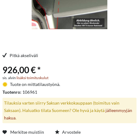
Pitkä akseliväli
926,00 € *
sis. alvin
lisäksi toimituskulut
Tuote on mittatilaustyönä.
Tuotenro:
106961
Tilauksia varten siirry Saksan verkkokauppaan (toimitus vain
Saksaan). Haluatko tilata Suomeen? Ole hyvä ja käytä
jälleenmyyjän
hakua
.
Merkitse muistiin
Arvostele