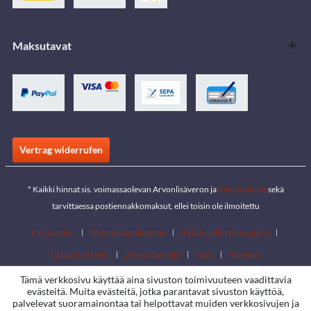
Maksutavat
Vertrag widerrufen
* Kaikki hinnat sis. voimassaolevan Arvonlisäveron ja
toimituskulut
sekä
tarvittaessa postiennakkomaksut, ellei toisin ole ilmoitettu
Latausalue
Myymäläpaikannin
Ryhdy jälleenmyyjäksi
Lataa luettelot
yhteyshenkilö
Jobs
Sijainnit
Tämä verkkosivu käyttää aina sivuston toimivuuteen vaadittavia
evästeitä. Muita evästeitä, jotka parantavat sivuston käyttöä,
palvelevat suoramainontaa tai helpottavat muiden verkkosivujen ja