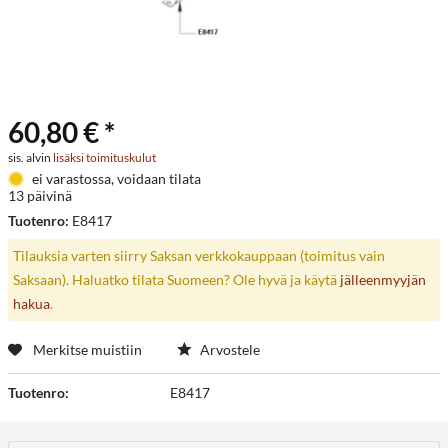
60,80 € *
sis. alvin
lisäksi toimituskulut
ei varastossa, voidaan tilata
13 päivinä
Tuotenro:
E8417
Tilauksia varten siirry Saksan verkkokauppaan (toimitus vain
Saksaan). Haluatko tilata Suomeen? Ole hyvä ja käytä
jälleenmyyjän
hakua
.
Merkitse muistiin
Arvostele
Tuotenro:
E8417