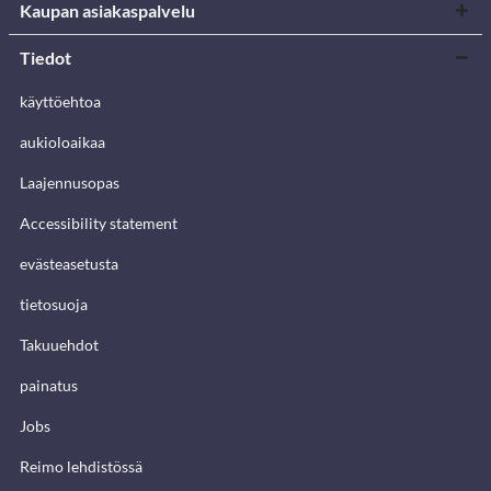
Kaupan asiakaspalvelu
Tiedot
käyttöehtoa
aukioloaikaa
Laajennusopas
Accessibility statement
evästeasetusta
tietosuoja
Takuuehdot
painatus
Jobs
Reimo lehdistössä