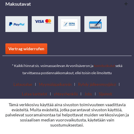
Maksutavat
Vertrag widerrufen
* Kaikki hinnat sis. voimassaolevan Arvonlisäveron ja
toimituskulut
sekä
tarvittaessa postiennakkomaksut, ellei toisin ole ilmoitettu
Latausalue
Myymäläpaikannin
Ryhdy jälleenmyyjäksi
Lataa luettelot
yhteyshenkilö
Jobs
Sijainnit
Tämä verkkosivu käyttää aina sivuston toimivuuteen vaadittavia
evästeitä. Muita evästeitä, jotka parantavat sivuston käyttöä,
palvelevat suoramainontaa tai helpottavat muiden verkkosivujen ja
sosiaalisen median vuorovaikutusta, käytetään vain
suostumuksestasi.