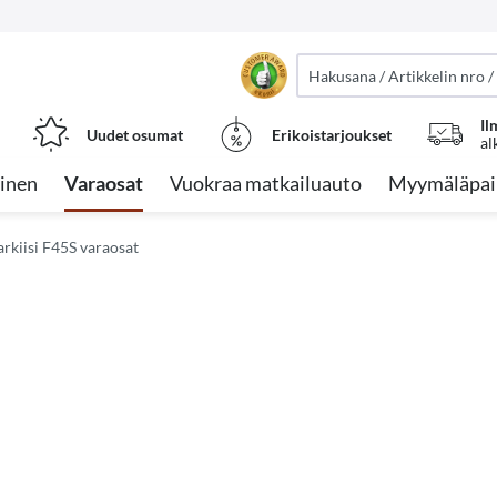
Il
Uudet osumat
Erikoistarjoukset
al
inen
Varaosat
Vuokraa matkailuauto
Myymäläpai
rkiisi F45S varaosat