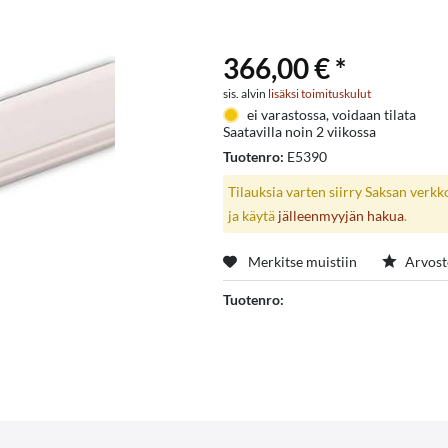
366,00 € *
sis. alvin
lisäksi toimituskulut
ei varastossa, voidaan tilata
Saatavilla noin 2 viikossa
Tuotenro:
E5390
Tilauksia varten siirry Saksan verk
ja käytä
jälleenmyyjän hakua
.
Merkitse muistiin
Arvost
Tuotenro: