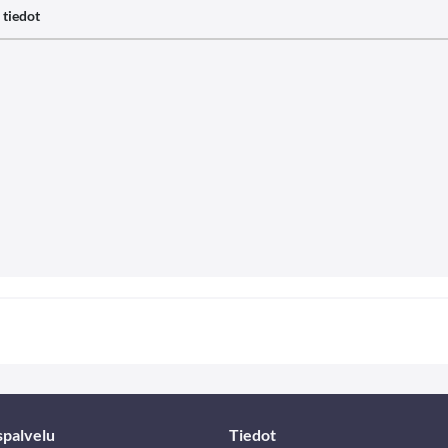
 tiedot
spalvelu
Tiedot