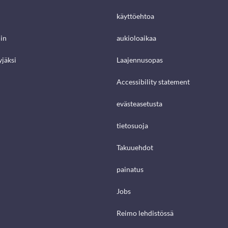
käyttöehtoa
in
aukioloaikaa
jäksi
Laajennusopas
Accessibility statement
evästeasetusta
tietosuoja
Takuuehdot
painatus
Jobs
Reimo lehdistössä