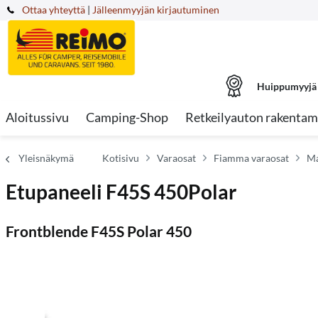
Ottaa yhteyttä
|
Jälleenmyyjän kirjautuminen
Huippumyyjä
Aloitussivu
Camping-Shop
Retkeilyauton rakentam
Yleisnäkymä
Kotisivu
Varaosat
Fiamma varaosat
Ma
Etupaneeli F45S 450Polar
Frontblende F45S Polar 450