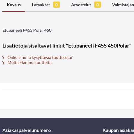
Kuvaus
Lataukset
0
Arvostelut
0
Valmistajan
Etupaneeli F45S Polar 450
Lisätietoja sisältävät linkit "Etupaneeli F45S 450Polar"
Onko sinulla kysyttävää tuotteesta?
Muita Fiamma tuotteita
Asiakaspalvelunumero
Kaupan asiaka