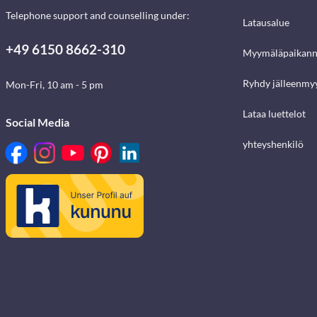
Telephone support and counselling under:
Latausalue
+49 6150 8662-310
Myymäläpaikann
Ryhdy jälleenmyy
Mon-Fri, 10 am - 5 pm
Lataa luettelot
Social Media
yhteyshenkilö