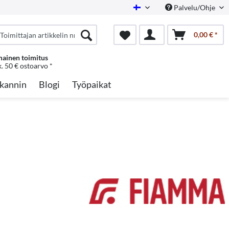
Palvelu/Ohje
Finnish
0,00 € *
mainen toimitus
k. 50 € ostoarvo *
kannin
Blogi
Työpaikat