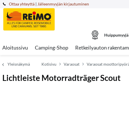
Ottaa yhteyttä
|
Jälleenmyyjän kirjautuminen
Huippumyyjä
Aloitussivu
Camping-Shop
Retkeilyauton rakentam
Yleisnäkymä
Kotisivu
Varaosat
Varaosat moottoripyörät
Lichtleiste Motorradträger Scout