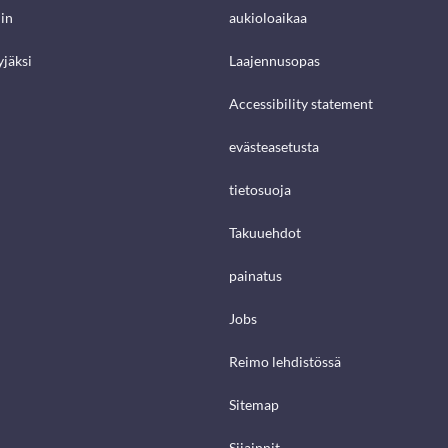
in
aukioloaikaa
jäksi
Laajennusopas
Accessibility statement
evästeasetusta
tietosuoja
Takuuehdot
painatus
Jobs
Reimo lehdistössä
Sitemap
Sijainnit