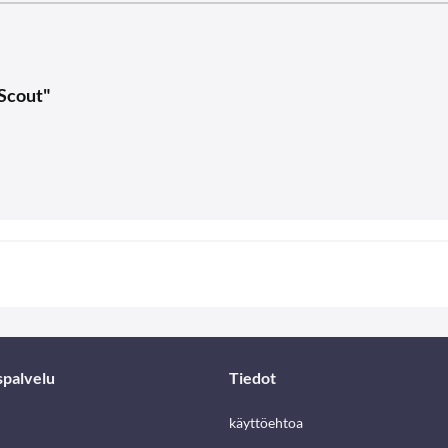
 Scout"
spalvelu
Tiedot
käyttöehtoa