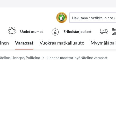
Il
Uudet osumat
Erikoistarjoukset
al
inen
Varaosat
Vuokraa matkailuauto
Myymäläpai
eline, Linnepe, Pollicino
Linnepe moottoripyöräteline varaosat