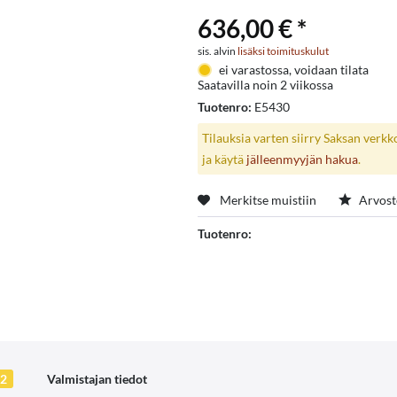
636,00 € *
sis. alvin
lisäksi toimituskulut
ei varastossa, voidaan tilata
Saatavilla noin 2 viikossa
Tuotenro:
E5430
Tilauksia varten siirry Saksan verk
ja käytä
jälleenmyyjän hakua
.
Merkitse muistiin
Arvost
Tuotenro:
2
Valmistajan tiedot