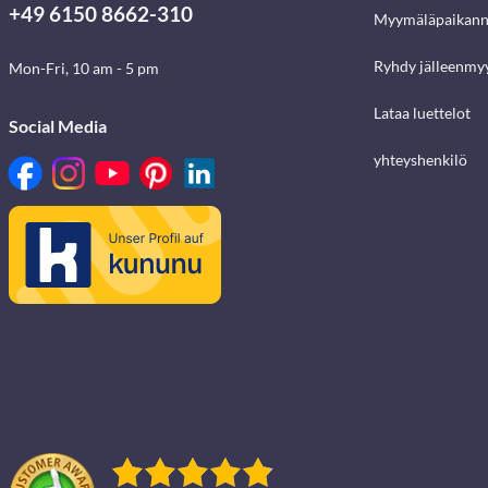
+49 6150 8662-310
Myymäläpaikann
Ryhdy jälleenmyy
Mon-Fri, 10 am - 5 pm
Lataa luettelot
Social Media
yhteyshenkilö