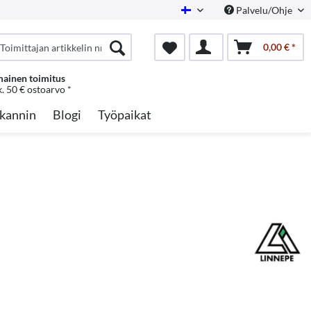
Palvelu/Ohje
Finnish
0,00 € *
mainen toimitus
k. 50 € ostoarvo *
kannin
Blogi
Työpaikat