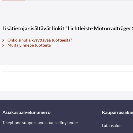
Lisätietoja sisältävät linkit "Lichtleiste Motorradträger
Onko sinulla kysyttävää tuotteesta?
Muita Linnepe tuotteita
Asiakaspalvelunumero
Kaupan asiaka
Telephone support and counselling under:
Latausalue