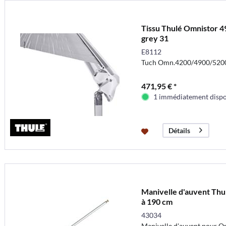
Tissu Thulé Omnistor 4
grey 31
E8112
Tuch Omn.4200/4900/5200/
471,95 € *
1 immédiatement dispo
Détails
Manivelle d'auvent Thu
à 190 cm
43034
Manivelle d'auvent pour Om