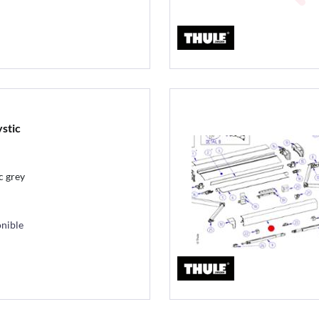
stic
c grey
nible