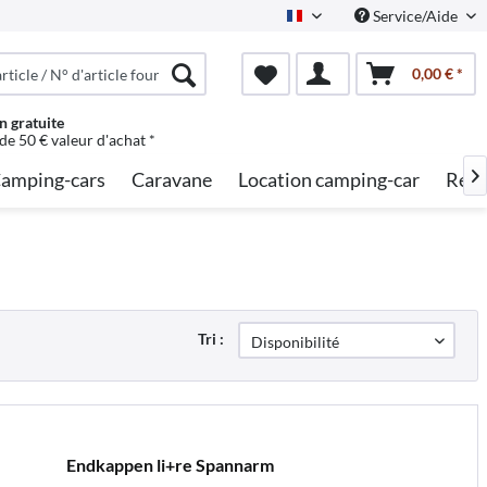
Service/Aide
French
0,00 € *
n gratuite
 de 50 € valeur d'achat *
amping-cars
Caravane
Location camping-car
Rech

Tri :
Endkappen li+re Spannarm