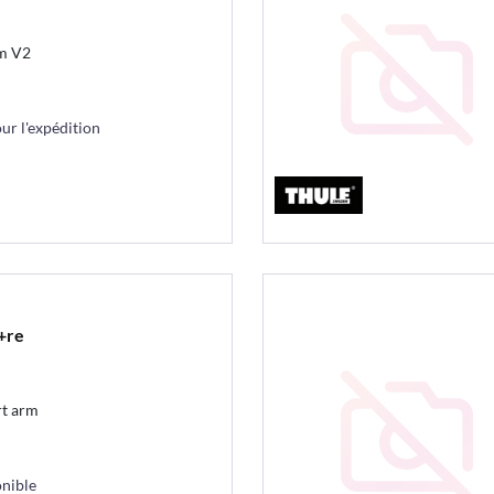
m V2
r l'expédition
+re
t arm
nible