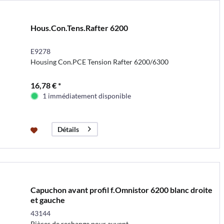
Hous.Con.Tens.Rafter 6200
E9278
Housing Con.PCE Tension Rafter 6200/6300
16,78 € *
1 immédiatement disponible
Détails
Capuchon avant profil f.Omnistor 6200 blanc droite
et gauche
43144
Pièces de rechange pour auvent