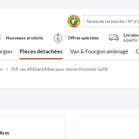
Livraiso
Nouveaux produits
Offres spéciales
à partir
urgon
Pièces détachées
Van & Fourgon aménagé
C
or
PiÃ¨ces dÃ©tachÃ©es pour stores Omnistor 6200
 Arm