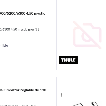
900/5200/6300 4,50 mystic
6300 4,50 mystic grey 31
nible
le Omnistor réglable de 130
nistor série 6 sauf 5102