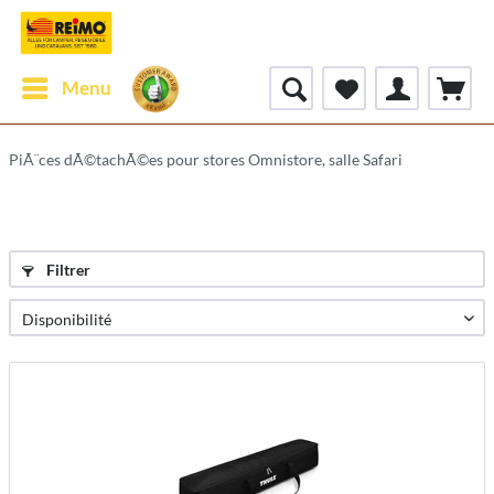
Menu
PiÃ¨ces dÃ©tachÃ©es pour stores Omnistore, salle Safari
Filtrer