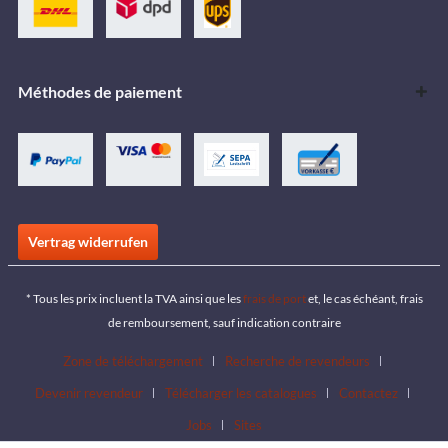
Méthodes de paiement
Vertrag widerrufen
* Tous les prix incluent la TVA ainsi que les
frais de port
et, le cas échéant, frais
de remboursement, sauf indication contraire
Zone de téléchargement
Recherche de revendeurs
Devenir revendeur
Télécharger les catalogues
Contactez
Jobs
Sites