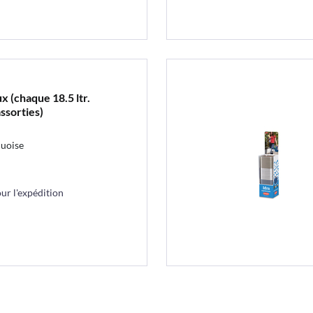
x (chaque 18.5 ltr.
ssorties)
quoise
r l'expédition