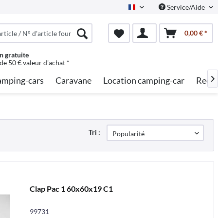
Service/Aide
French
0,00 € *
n gratuite
 de 50 € valeur d'achat *
mping-cars
Caravane
Location camping-car
Reche

Tri :
Clap Pac 1 60x60x19 C1
99731