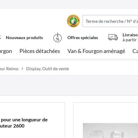
Livraiso
Nouveaux produits
Offres spéciales
à partir
urgon
Pièces détachées
Van & Fourgon aménagé
Ca
deur Reimo
Display, Outil de vente
e pour une longueur de
auteur 2600