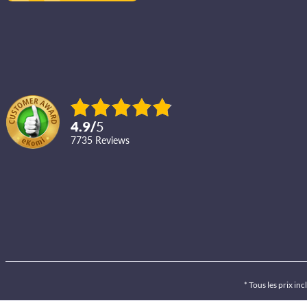
4.9
/
5
7735
reviews
* Tous les prix inc