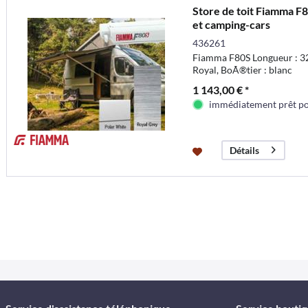
Store de toit Fiamma F
et camping-cars
436261
Fiamma F80S Longueur : 32
Royal, BoÃ®tier : blanc
1 143,00 € *
immédiatement prêt pou
Détails