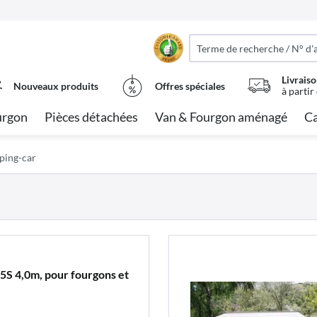
Livraiso
Nouveaux produits
Offres spéciales
à partir
urgon
Pièces détachées
Van & Fourgon aménagé
Ca
mping-car
5S 4,0m, pour fourgons et