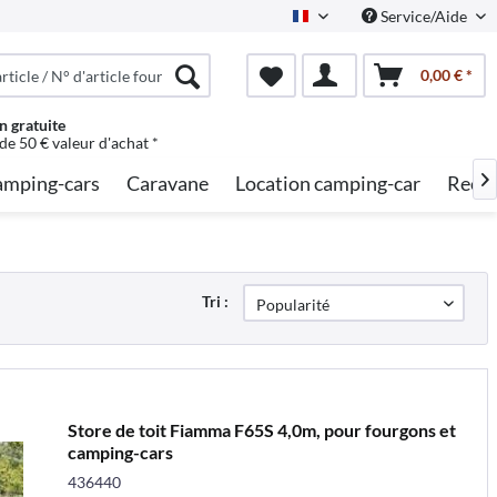
Service/Aide
French
0,00 € *
n gratuite
 de 50 € valeur d'achat *
mping-cars
Caravane
Location camping-car
Reche

Tri :
Store de toit Fiamma F65S 4,0m, pour fourgons et
camping-cars
436440