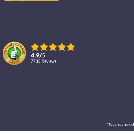
4.9
/
5
7735
reviews
* Tous les prix inc