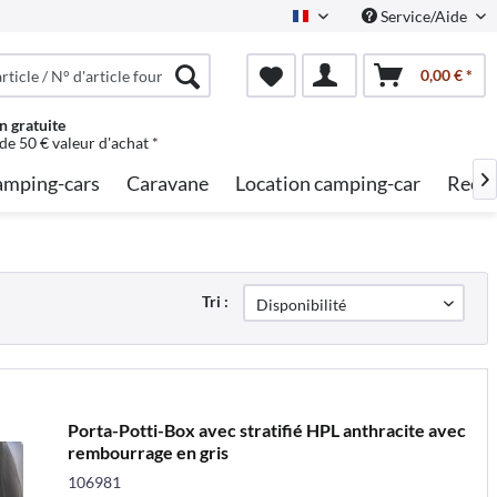
Service/Aide
French
0,00 € *
n gratuite
 de 50 € valeur d'achat *
mping-cars
Caravane
Location camping-car
Reche

Tri :
Porta-Potti-Box avec stratifié HPL anthracite avec
rembourrage en gris
106981