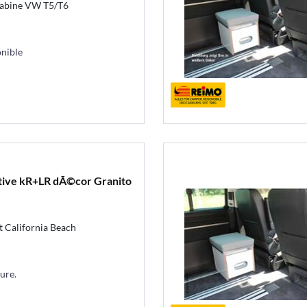
 cabine VW T5/T6
nible
tive kR+LR dÃ©cor Granito
 California Beach
sure.