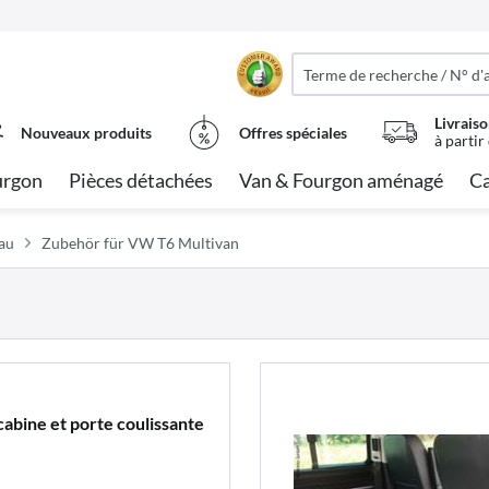
Livraiso
Nouveaux produits
Offres spéciales
à partir
urgon
Pièces détachées
Van & Fourgon aménagé
Ca
au
Zubehör für VW T6 Multivan
cabine et porte coulissante