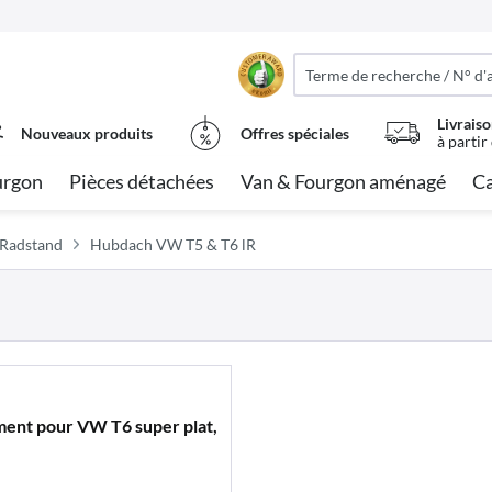
Livraiso
Nouveaux produits
Offres spéciales
à partir
urgon
Pièces détachées
Van & Fourgon aménagé
Ca
 Radstand
Hubdach VW T5 & T6 lR
ment pour VW T6 super plat,