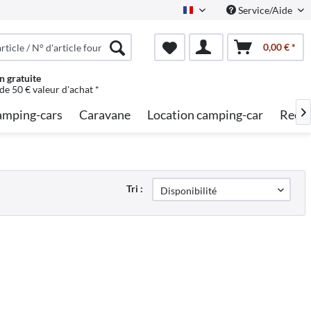
Service/Aide
French
0,00 € *
n gratuite
 de 50 € valeur d'achat *
mping-cars
Caravane
Location camping-car
Reche

Tri :