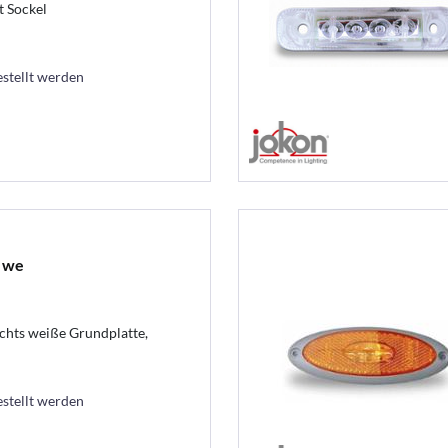
t Sockel
estellt werden
s we
chts weiße Grundplatte,
estellt werden