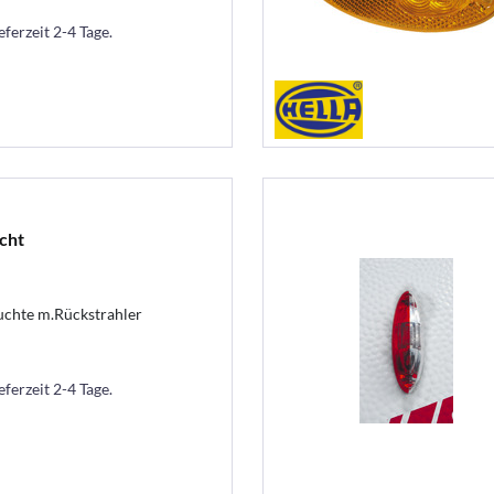
eferzeit 2-4 Tage.
cht
uchte m.Rückstrahler
eferzeit 2-4 Tage.