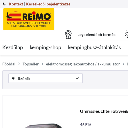
Kontakt
|
Kereskedői bejelentkezés
Legkelendőbb termék
Kezdőlap
kemping-shop
kempingbusz-átalakítás
Főoldal
Topseller
elektromosság lakóautóhoz / akkumulátor
Szűrők
Umrissleuchte rot/wei
46915