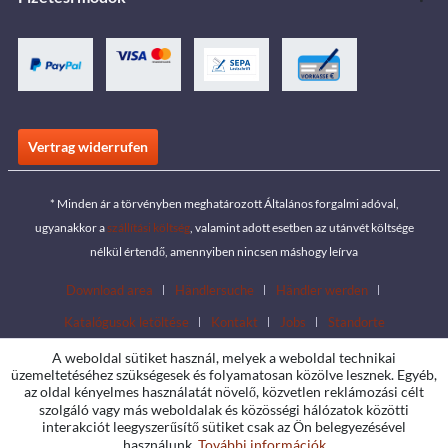
Vertrag widerrufen
* Minden ár a törvényben meghatározott Általános forgalmi adóval,
ugyanakkor a
szállítási költség
, valamint adott esetben az utánvét költsége
nélkül értendő, amennyiben nincsen máshogy leírva
Download area
Händlersuche
Händler werden
Katalógusok letöltése
Kontakt
Jobs
Standorte
A weboldal sütiket használ, melyek a weboldal technikai
üzemeltetéséhez szükségesek és folyamatosan közölve lesznek. Egyéb,
az oldal kényelmes használatát növelő, közvetlen reklámozási célt
szolgáló vagy más weboldalak és közösségi hálózatok közötti
interakciót leegyszerűsítő sütiket csak az Ön belegyezésével
használunk.
További információk