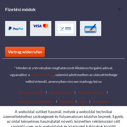
Fizetési módok
Vertrag widerrufen
* Minden ár a törvényben meghatározott Általános forgalmi adóval,
ugyanakkor a
szállítási költség
, valamint adott esetben az utánvét költsége
nélkül értendő, amennyiben nincsen máshogy leírva
Download area
Händlersuche
Händler werden
Katalógusok letöltése
Kontakt
Jobs
Standorte
A weboldal sütiket használ, melyek a weboldal technikai
üzemeltetéséhez szükségesek és folyamatosan közölve lesznek. Egyéb,
az oldal kényelmes használatát növelő, közvetlen reklámozási célt
szolgáló vagy más weboldalak és közösségi hálózatok közötti