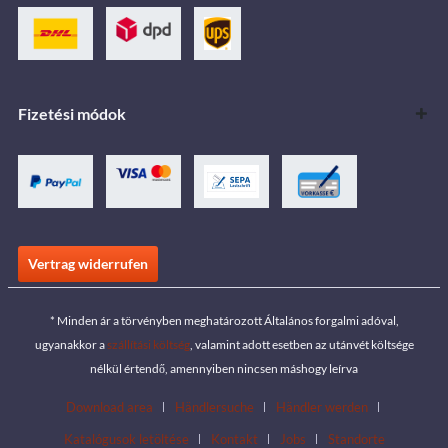
Fizetési módok
Vertrag widerrufen
* Minden ár a törvényben meghatározott Általános forgalmi adóval,
ugyanakkor a
szállítási költség
, valamint adott esetben az utánvét költsége
nélkül értendő, amennyiben nincsen máshogy leírva
Download area
Händlersuche
Händler werden
Katalógusok letöltése
Kontakt
Jobs
Standorte