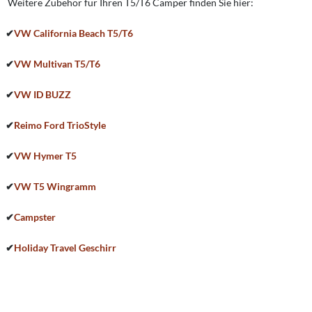
Weitere Zubehör für Ihren T5/T6 Camper finden Sie hier:
✔
VW California Beach T5/T6
✔
VW Multivan T5/T6
✔
VW ID BUZZ
✔
Reimo Ford TrioStyle
✔
VW Hymer T5
✔
VW T5 Wingramm
✔
Campster
✔
Holiday Travel Geschirr