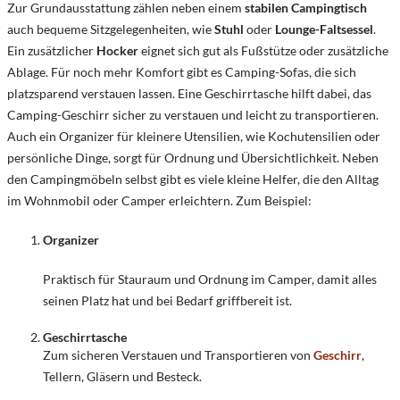
Zur Grundausstattung zählen neben einem
stabilen Campingtisch
auch bequeme Sitzgelegenheiten, wie
Stuhl
oder
Lounge-Faltsessel
.
Ein zusätzlicher
Hocker
eignet sich gut als Fußstütze oder zusätzliche
Ablage. Für noch mehr Komfort gibt es Camping-Sofas, die sich
platzsparend verstauen lassen. Eine Geschirrtasche hilft dabei, das
Camping-Geschirr sicher zu verstauen und leicht zu transportieren.
Auch ein Organizer für kleinere Utensilien, wie Kochutensilien oder
persönliche Dinge, sorgt für Ordnung und Übersichtlichkeit. Neben
den Campingmöbeln selbst gibt es viele kleine Helfer, die den Alltag
im Wohnmobil oder Camper erleichtern. Zum Beispiel:
Organizer
Praktisch für Stauraum und Ordnung im Camper, damit alles
seinen Platz hat und bei Bedarf griffbereit ist.
Geschirrtasche
Zum sicheren Verstauen und Transportieren von
Geschirr
,
Tellern, Gläsern und Besteck.