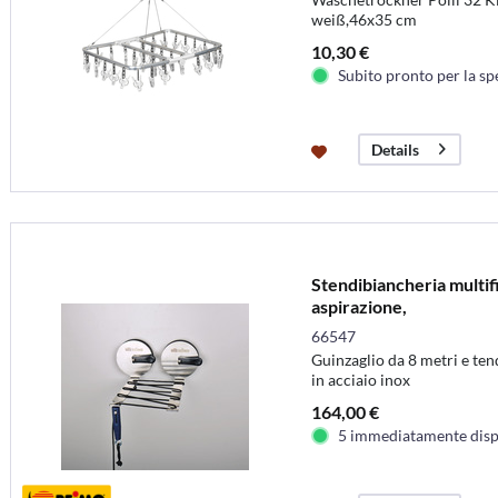
weiß,46x35 cm
10,30 €
Subito pronto per la sp
Details
Stendibiancheria multifis
aspirazione,
66547
Guinzaglio da 8 metri e te
in acciaio inox
164,00 €
5 immediatamente disp