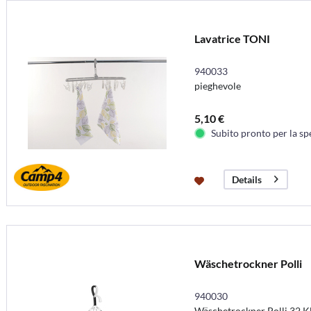
Lavatrice TONI
940033
pieghevole
5,10 €
Subito pronto per la sp
Details
Wäschetrockner Polli
940030
Wäschetrockner Polli 32 