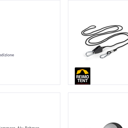
edizione
Klammern, Alu-Rahmen,