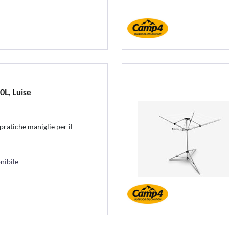
0L, Luise
ratiche maniglie per il
nibile