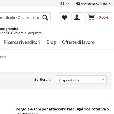
Assistenza/Aiuto
Italian
0,00 €
one gratuita
e da 50 € valore di acquisto *
Ricerca rivenditori
Blog
Offerte di lavoro
eria
Sortierung:
Pergola 40 cm per attaccare l'asciugatrice rotativa o
l'ombrellone