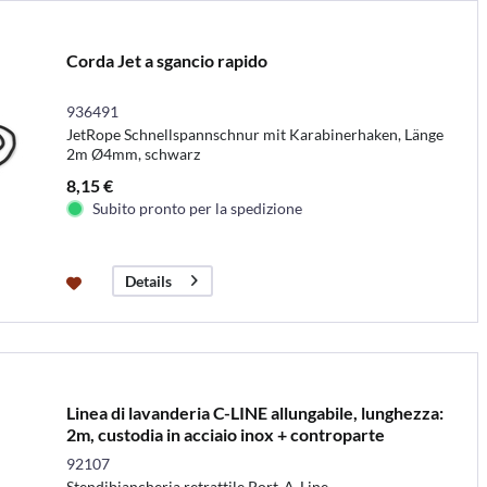
Corda Jet a sgancio rapido
936491
JetRope Schnellspannschnur mit Karabinerhaken, Länge
2m Ø4mm, schwarz
8,15 €
Subito pronto per la spedizione
Details
Linea di lavanderia C-LINE allungabile, lunghezza:
2m, custodia in acciaio inox + controparte
92107
Stendibiancheria retrattile Port-A-Line