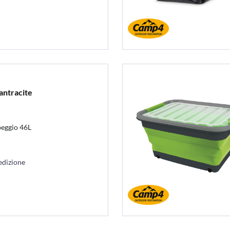
antracite
peggio 46L
edizione