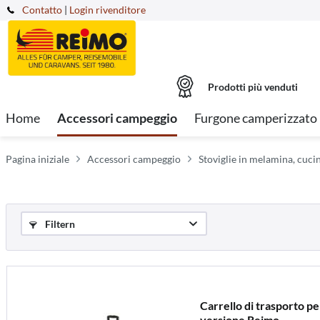
Contatto
|
Login rivenditore
Prodotti più venduti
Home
Accessori campeggio
Furgone camperizzato
Pagina iniziale
Accessori campeggio
Stoviglie in melamina, cuc
Filtern
Carrello di trasporto p
versione Reimo