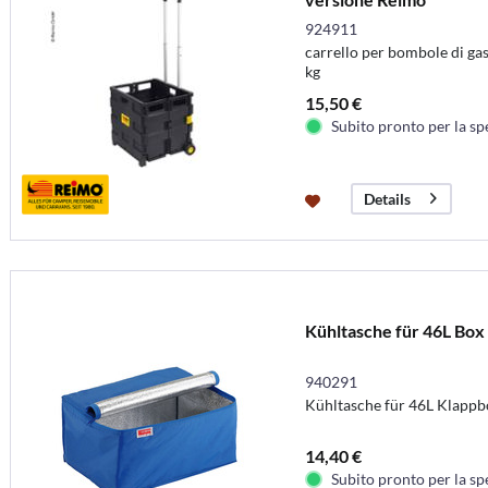
924911
carrello per bombole di gas 
kg
15,50 €
Subito pronto per la sp
Details
Kühltasche für 46L Box
940291
Kühltasche für 46L Klappb
14,40 €
Subito pronto per la sp