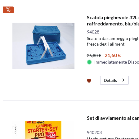
Scatola pieghevole 32L 
raffreddamento, blu/bi
94028
Scatola da campeggio piegh
fresca degli alimenti
21,60 €
26,80 €
Immediatamente Dispo
Details
Set di avviamento al ca
940203
Hochwertiges Starterset mi