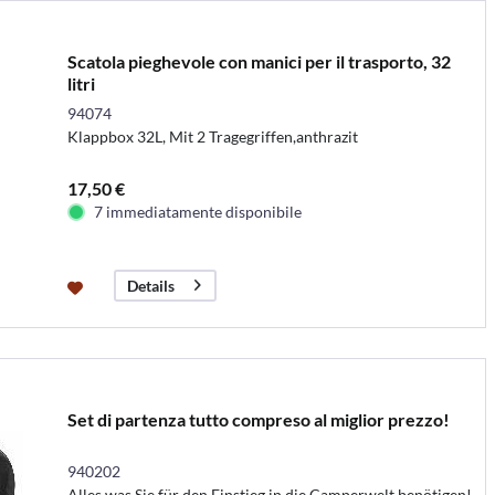
Scatola pieghevole con manici per il trasporto, 32
litri
94074
Klappbox 32L, Mit 2 Tragegriffen,anthrazit
17,50 €
7 immediatamente disponibile
Details
Set di partenza tutto compreso al miglior prezzo!
940202
Alles was Sie für den Einstieg in die Camperwelt benötigen!