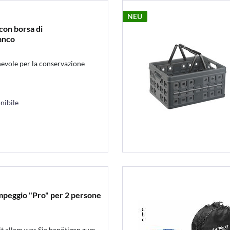
NEU
con borsa di
anco
evole per la conservazione
nibile
mpeggio "Pro" per 2 persone
t allem was Sie benötigen zum