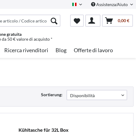
Assistenza/Aiuto
Italian
0,00 €
one gratuita
e da 50 € valore di acquisto *
Ricerca rivenditori
Blog
Offerte di lavoro
Sortierung:
Kühltasche für 32L Box