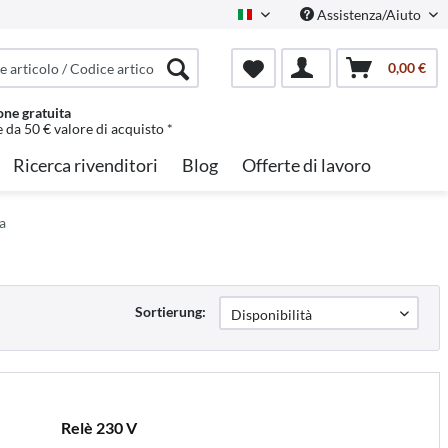
Assistenza/Aiuto
Italian
0,00 €
one gratuita
e da 50 € valore di acquisto *
Ricerca rivenditori
Blog
Offerte di lavoro
a
Sortierung:
Relè 230 V