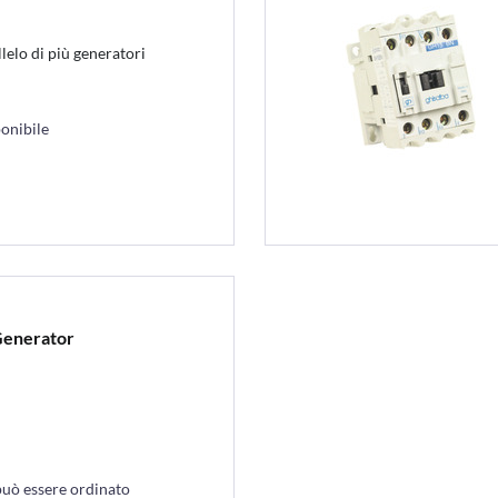
lelo di più generatori
onibile
Generator
può essere ordinato