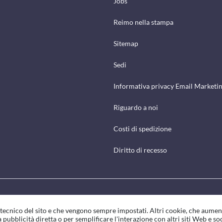
Jobs
Reimo nella stampa
Sitemap
Sedi
Informativa privacy Email Marketi
Riguardo a noi
Costi di spedizione
Diritto di recesso
o tecnico del sito e che vengono sempre impostati. Altri cookie, che aumen
 pubblicità diretta o per semplificare l'interazione con altri siti Web e so