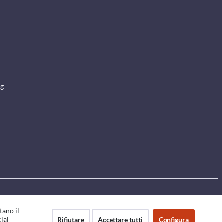
ng
tano il
cial
Rifiutare
Accettare tutti
Configura