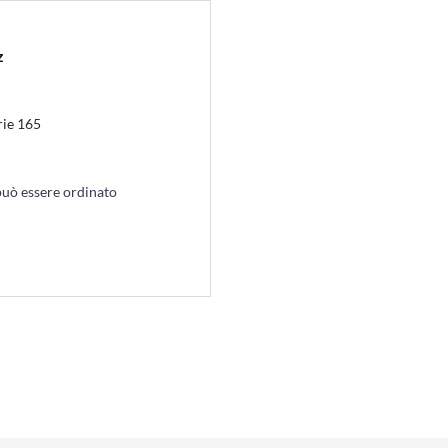
z
rie 165
può essere ordinato